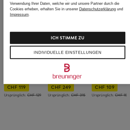
Verwendung Ihrer Daten, welche wir und unsere Partner durch die
Cookies erheben, erhalten Sie in unserer
Datenschutzerklärung
und
Impressum
.
ICH STIMME ZU
INDIVIDUELLE EINSTELLUNGEN
adidas Originals
PHILIPPE MODEL
Blauer
Sneaker HANDBALL
Sneaker BLVILLE
Sneaker AURORA m
SPEZIAL
LOW
Schmucksteinen
CHF 119
CHF 249
CHF 109
Ursprünglich:
CHF 129
Ursprünglich:
CHF 315
Ursprünglich:
CHF 159