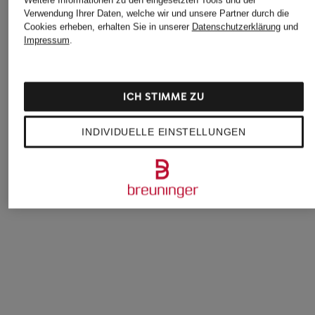
Weitere Informationen zu den eingesetzten Tools und der
Verwendung Ihrer Daten, welche wir und unsere Partner durch die
Cookies erheben, erhalten Sie in unserer
Datenschutzerklärung
und
Impressum
.
ICH STIMME ZU
INDIVIDUELLE EINSTELLUNGEN
REISS
American Vintage
MARANT ÉTOILE
T-Shirt TOMMIE
T-Shirt APOLY
T-Shirt ZELITOS
CHF 60
CHF 50
CHF 290