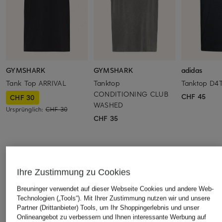
GYMSHARK
GYMSHARK
adidas
Tank Top ARRIVAL
Tanktop
Tanktop D
CONDITIONING CLUB
CHF 45
CHF 30
WASHED
Ursprünglich:
CHF 30
CHF 35
ÄHNLICHE ARTIKEL ENTDECKEN
Ihre Zustimmung zu Cookies
Breuninger verwendet auf dieser Webseite Cookies und andere Web-
Technologien („Tools“). Mit Ihrer Zustimmung nutzen wir und unsere
Partner (Drittanbieter) Tools, um Ihr Shoppingerlebnis und unser
Onlineangebot zu verbessern und Ihnen interessante Werbung auf