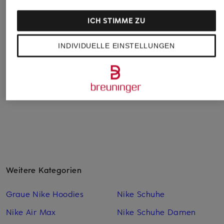
GYMSHARK
Nike
GYMSHARK
ICH STIMME ZU
Tank Top ARRIVAL
Laufshirt
Tanktop POWER
SOLARCHASE
CHF 30
CHF 30
INDIVIDUELLE EINSTELLUNGEN
CHF 65
Ursprünglich:
CHF 30
Ursprünglich:
CHF 35
Weitere Kategorien
Graue Nike Hoodies
Nike Schuhe
Nike Air Max
Nike Schuhe Damen