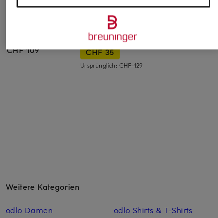
JOY sportswear
UNDER ARMOUR
ALLSAINTS
Funktionsjacke TILAN
Jacke UA
Jacke TREY
im Materialmix
UNSTOPPABLE
CHF 225
CHF 109
CHF 35
Ursprünglich:
CHF 129
Weitere Kategorien
odlo Damen
odlo Shirts & T-Shirts