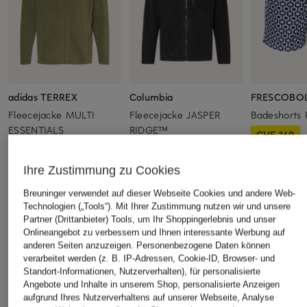
adidas TERREX
Columbia
FRESCOBO
Fleecejacke MULTI
Fleecejacke JASPER
Badeshorts 
ESSENTIALS
RIDGE™
CHF 169
CHF 35
CHF 40
Ursprünglich:
Ursprünglich:
CHF 55
Ursprünglich:
CHF 100
Ihre Zustimmung zu Cookies
Breuninger verwendet auf dieser Webseite Cookies und andere Web-
ÄHNLICHE ARTIKEL ENTDECKEN
Technologien („Tools“). Mit Ihrer Zustimmung nutzen wir und unsere
Partner (Drittanbieter) Tools, um Ihr Shoppingerlebnis und unser
Onlineangebot zu verbessern und Ihnen interessante Werbung auf
anderen Seiten anzuzeigen. Personenbezogene Daten können
verarbeitet werden (z. B. IP-Adressen, Cookie-ID, Browser- und
Standort-Informationen, Nutzerverhalten), für personalisierte
Angebote und Inhalte in unserem Shop, personalisierte Anzeigen
aufgrund Ihres Nutzerverhaltens auf unserer Webseite, Analyse