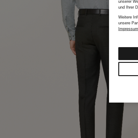
unserer We
und Ihrer 
Weitere In
unsere Par
Impressu