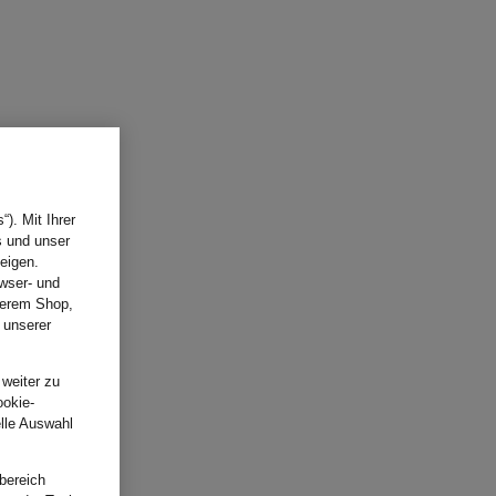
). Mit Ihrer
s und unser
eigen.
wser- und
nserem Shop,
 unserer
.
 weiter zu
ookie-
elle Auswahl
bereich