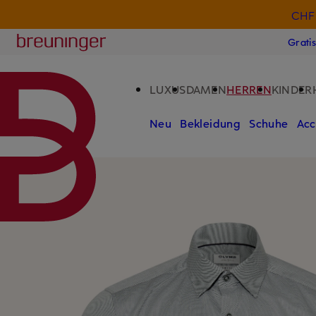
CHF 
ZUM HAUPTINHALT ÜBERSPRINGEN
ZUM SUCHFELD ÜBERSPRINGE
Breuninger
Grati
LUXUS
DAMEN
HERREN
KINDER
Neu
Bekleidung
Schuhe
Acc