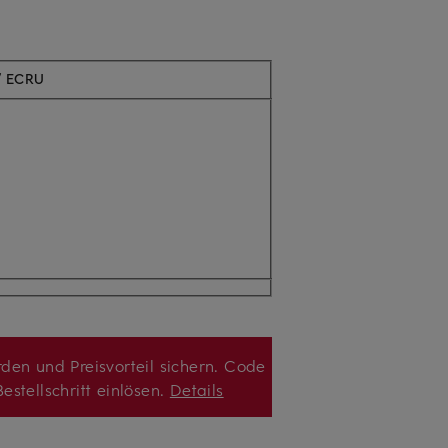
 ECRU
den und Preisvorteil sichern. Code
estellschritt einlösen.
Details