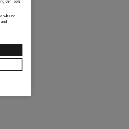
ung der Tools
e wir und
und