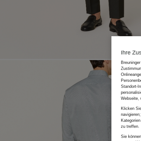
Ihre Zu
Breuninger
Zustimmung
Onlineange
Personenbe
Standort-I
personalis
Webseite, 
Klicken Si
navigieren;
Kategorien
zu treffen.
Sie können