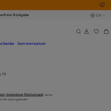
tenfreie Rückgabe
CH
schenke
Sommersaison
 fit
, keine
ten, kostenloser Rückversand
d Verzollungskosten