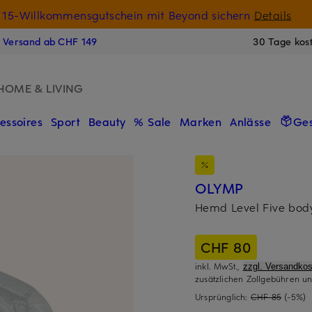
15-Willkommensgutschein mit Beyond sichern
Details
N
s Versand ab CHF 149
30 Tage kos
HOME & LIVING
essoires
Sport
Beauty
% Sale
Marken
Anlässe
Ge
OLYMP
Hemd Level Five body
CHF 80
inkl. MwSt.,
zzgl. Versandkos
zusätzlichen Zollgebühren un
Ursprünglich:
CHF 85
(-5%)