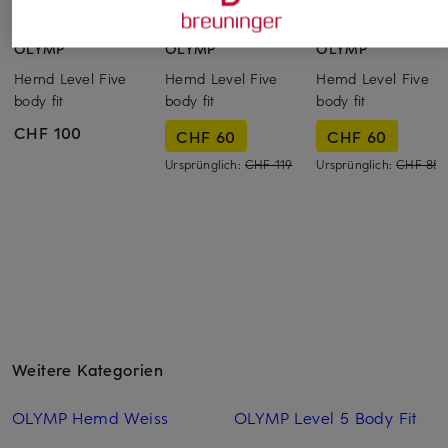
OLYMP
OLYMP
OLYMP
Hemd Level Five
Hemd Level Five
Hemd Level Five
body fit
body fit
body fit
CHF 100
CHF 60
CHF 60
Ursprünglich:
CHF 119
Ursprünglich:
CHF 85
Weitere Kategorien
OLYMP Hemd Weiss
OLYMP Level 5 Body Fit