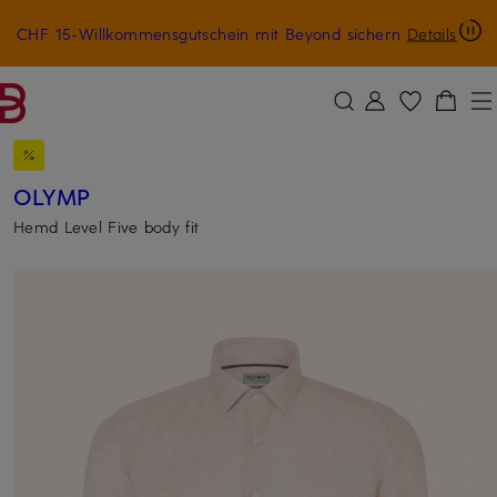
CHF 15-Willkommensgutschein mit Beyond sichern
Details
ZUM HAUPTINHALT ÜBERSPRINGEN
ZUM SUCHFELD ÜBERSPRINGE
OLYMP
Hemd Level Five body fit