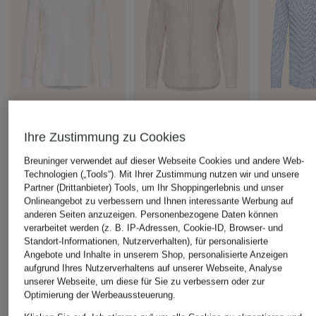
OLYMP
OLYMP
OLYMP
Ihre Zustimmung zu Cookies
Hemd Level Five body
Hemd Level Five body
Hemd Casual
fit mit Leinen
fit mit Leinen
aus Leinen
Breuninger verwendet auf dieser Webseite Cookies und andere Web-
CHF 70
CHF 95
CHF 90
Technologien („Tools“). Mit Ihrer Zustimmung nutzen wir und unsere
Partner (Drittanbieter) Tools, um Ihr Shoppingerlebnis und unser
Ursprünglich:
CHF 119
Ursprünglich:
CHF 119
Ursprünglich:
Onlineangebot zu verbessern und Ihnen interessante Werbung auf
anderen Seiten anzuzeigen. Personenbezogene Daten können
verarbeitet werden (z. B. IP-Adressen, Cookie-ID, Browser- und
ÄHNLICHE ARTIKEL ENTDECKEN
Standort-Informationen, Nutzerverhalten), für personalisierte
Angebote und Inhalte in unserem Shop, personalisierte Anzeigen
aufgrund Ihres Nutzerverhaltens auf unserer Webseite, Analyse
unserer Webseite, um diese für Sie zu verbessern oder zur
Optimierung der Werbeaussteuerung.