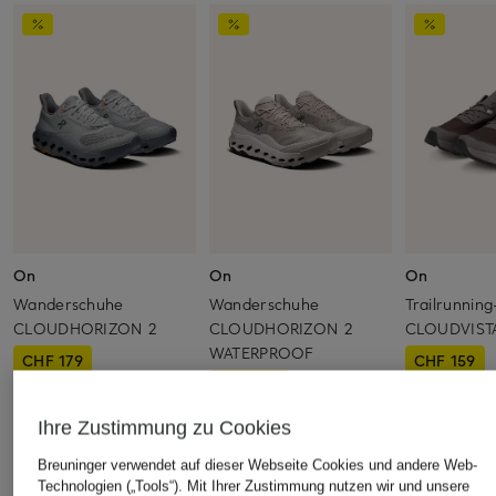
On
On
On
Wanderschuhe
Wanderschuhe
Trailrunnin
CLOUDHORIZON 2
CLOUDHORIZON 2
CLOUDVIST
WATERPROOF
CHF 179
CHF 159
CHF 199
Ursprünglich:
CHF 219
Ursprünglich:
Ursprünglich:
CHF 250
Ihre Zustimmung zu Cookies
Breuninger verwendet auf dieser Webseite Cookies und andere Web-
ÄHNLICHE ARTIKEL ENTDECKEN
Technologien („Tools“). Mit Ihrer Zustimmung nutzen wir und unsere