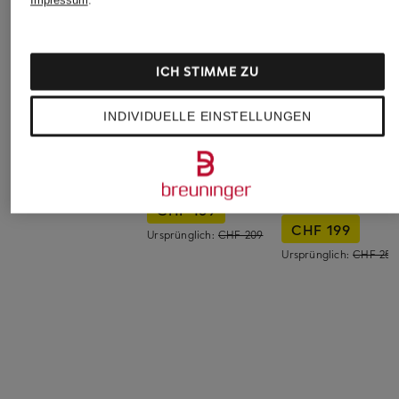
Impressum
.
ICH STIMME ZU
INDIVIDUELLE EINSTELLUNGEN
On
On
On
Fitnessschuhe
Fitnessschuhe
Wanderschuhe
CLOUDPULSE 2
CLOUDNOVA X
CLOUDHORIZON 2
WATERPROOF
CHF 220
CHF 159
CHF 199
Ursprünglich:
CHF 209
Ursprünglich:
CHF 250