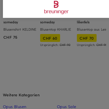
someday
someday
lilienfels
Blusenshirt KELDINE
Blusentop KHARLIE
Blusentop aus Lein
CHF 75
CHF 60
CHF 70
Ursprünglich:
CHF 90
Ursprünglich:
CHF 95
Weitere Kategorien
Opus Blusen
Opus Sale