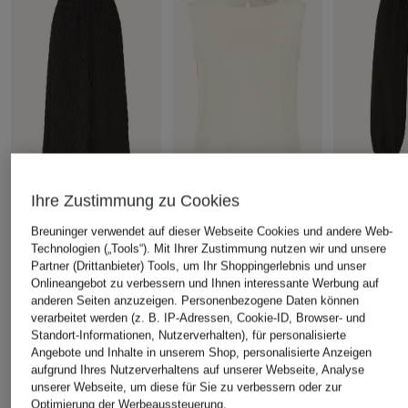
OPUS
OPUS
OPUS
Ihre Zustimmung zu Cookies
Rock RONELLA
Blusentop FARDOA
Hose MYHA 
Breuninger verwendet auf dieser Webseite Cookies und andere Web-
STRUCTU
Stil
CHF 75
Technologien („Tools“). Mit Ihrer Zustimmung nutzen wir und unsere
CHF 119
CHF 139
Partner (Drittanbieter) Tools, um Ihr Shoppingerlebnis und unser
Onlineangebot zu verbessern und Ihnen interessante Werbung auf
anderen Seiten anzuzeigen. Personenbezogene Daten können
verarbeitet werden (z. B. IP-Adressen, Cookie-ID, Browser- und
Standort-Informationen, Nutzerverhalten), für personalisierte
ÄHNLICHE ARTIKEL ENTDECKEN
Angebote und Inhalte in unserem Shop, personalisierte Anzeigen
aufgrund Ihres Nutzerverhaltens auf unserer Webseite, Analyse
unserer Webseite, um diese für Sie zu verbessern oder zur
Optimierung der Werbeaussteuerung.