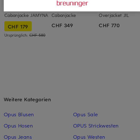
black palms
lilienfels
by Aylin Koenig
Cabanjacke JAMYNA
Cabanjacke
Overjacket JIL
CHF 349
CHF 770
CHF 179
Ursprünglich:
CHF 580
Weitere Kategorien
Opus Blusen
Opus Sale
Opus Hosen
OPUS Strickwesten
Opus Jeans
Opus Westen