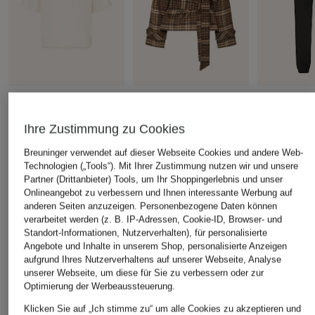
OPUS
MRS & HUGS
me°ru'
T-Shirt SALENTINE
Trench-Jacke
Trekkinghos
Ihre Zustimmung zu Cookies
MONTPELLI
CHF 30
CHF 139
Breuninger verwendet auf dieser Webseite Cookies und andere Web-
CHF 40
Ursprünglich:
CHF 50
Ursprünglich:
CHF 269
Technologien („Tools“). Mit Ihrer Zustimmung nutzen wir und unsere
Ursprünglich:
Partner (Drittanbieter) Tools, um Ihr Shoppingerlebnis und unser
Onlineangebot zu verbessern und Ihnen interessante Werbung auf
anderen Seiten anzuzeigen. Personenbezogene Daten können
ÄHNLICHE ARTIKEL ENTDECKEN
verarbeitet werden (z. B. IP-Adressen, Cookie-ID, Browser- und
Standort-Informationen, Nutzerverhalten), für personalisierte
Angebote und Inhalte in unserem Shop, personalisierte Anzeigen
aufgrund Ihres Nutzerverhaltens auf unserer Webseite, Analyse
unserer Webseite, um diese für Sie zu verbessern oder zur
Optimierung der Werbeaussteuerung.
Klicken Sie auf „Ich stimme zu“ um alle Cookies zu akzeptieren und