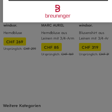
windsor.
MARC AUREL
windsor.
Hemdbluse
Hemdbluse aus
Blusenshirt aus
Leinen mit 3/4-Arm
Leinen mit 3/4-Ar
CHF 269
CHF 85
CHF 319
Ursprünglich:
CHF 299
Ursprünglich:
CHF 169
Ursprünglich:
CHF 399
Weitere Kategorien