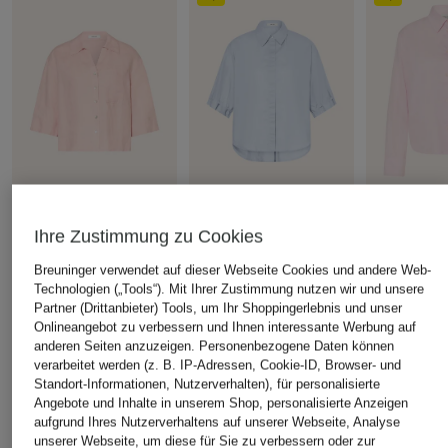
OPUS
OPUS
Marc O'Pol
Ihre Zustimmung zu Cookies
Blusenshirt FLIPPA aus
Hemdbluse FINOA
Hemdbluse
Leinen
Breuninger verwendet auf dieser Webseite Cookies und andere Web-
CHF 70
CHF 55
Technologien („Tools“). Mit Ihrer Zustimmung nutzen wir und unsere
CHF 119
Ursprünglich:
CHF 100
Ursprünglich:
Partner (Drittanbieter) Tools, um Ihr Shoppingerlebnis und unser
Onlineangebot zu verbessern und Ihnen interessante Werbung auf
anderen Seiten anzuzeigen. Personenbezogene Daten können
verarbeitet werden (z. B. IP-Adressen, Cookie-ID, Browser- und
ÄHNLICHE ARTIKEL ENTDECKEN
Standort-Informationen, Nutzerverhalten), für personalisierte
Angebote und Inhalte in unserem Shop, personalisierte Anzeigen
aufgrund Ihres Nutzerverhaltens auf unserer Webseite, Analyse
unserer Webseite, um diese für Sie zu verbessern oder zur