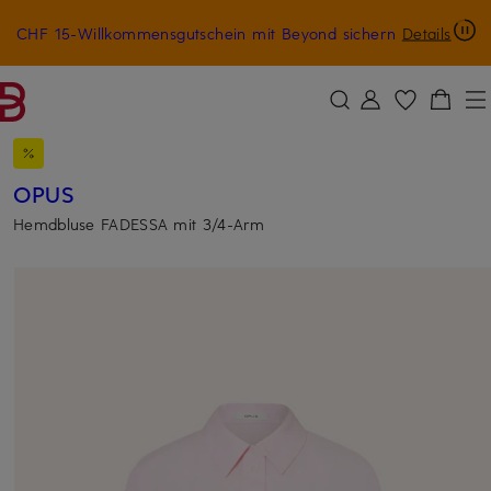
CHF 15-Willkommensgutschein mit Beyond sichern
Details
ZUM HAUPTINHALT ÜBERSPRINGEN
ZUM SUCHFELD ÜBERSPRINGE
OPUS
Hemdbluse FADESSA mit 3/4-Arm