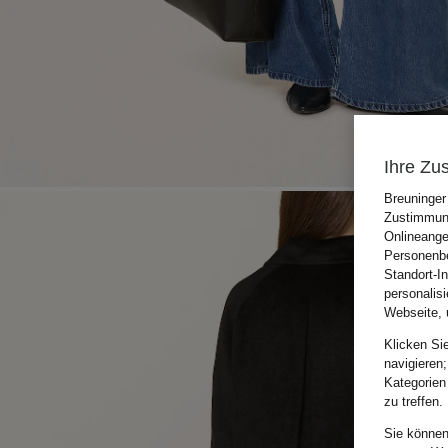
Ihre Zu
Breuninger
Zustimmung
Onlineange
Personenbe
Standort-I
personalis
Webseite, 
Klicken Si
navigieren;
Kategorien
zu treffen.
Sie können