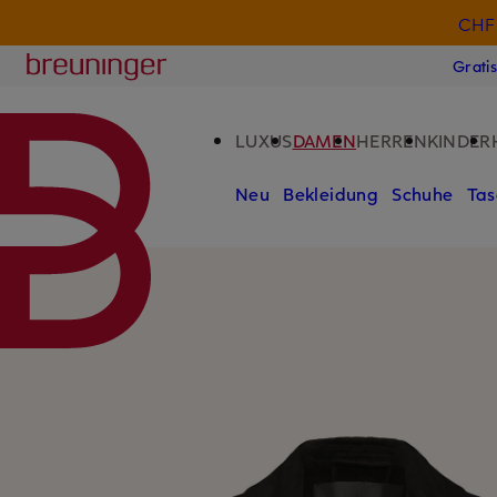
CHF 
ZUM HAUPTINHALT ÜBERSPRINGEN
ZUM SUCHFELD ÜBERSPRINGE
Breuninger
Grati
LUXUS
DAMEN
HERREN
KINDER
Neu
Bekleidung
Schuhe
Tas