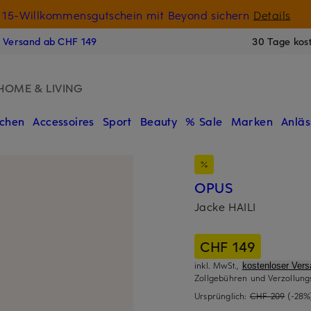
15-Willkommensgutschein mit Beyond sichern
Details
N
s Versand ab CHF 149
30 Tage kos
HOME & LIVING
chen
Accessoires
Sport
Beauty
% Sale
Marken
Anläs
OPUS
Jacke HAILI
CHF 149
inkl. MwSt.,
kostenloser Ver
Zollgebühren und Verzollung
Ursprünglich:
CHF 209
(-28%