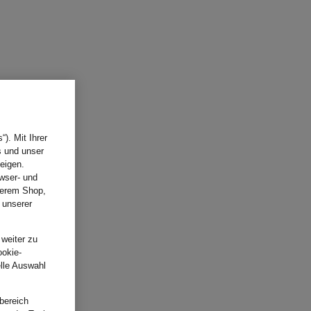
). Mit Ihrer
s und unser
eigen.
wser- und
nserem Shop,
 unserer
.
 weiter zu
ookie-
elle Auswahl
bereich