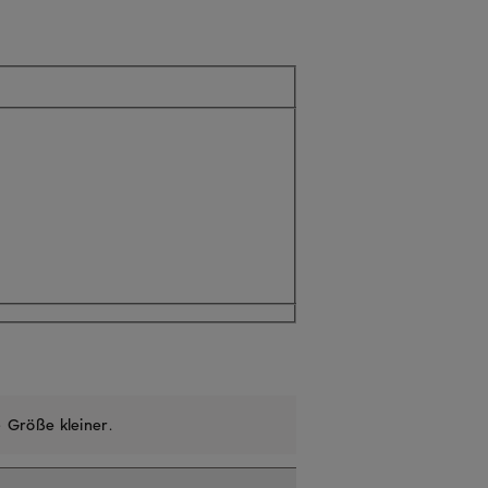
ll nicht verfügbar
e
Größe kleiner
.