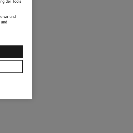
ung der Tools
e wir und
und