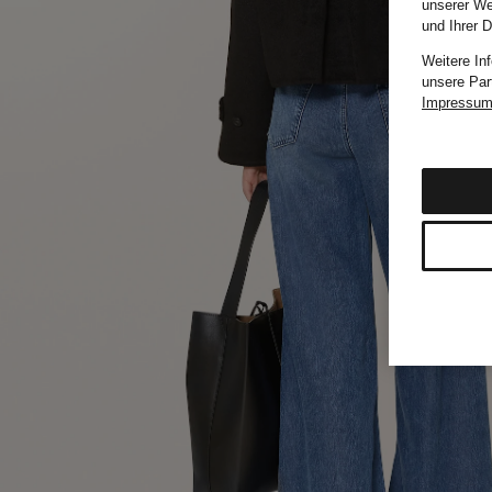
unserer We
und Ihrer 
Weitere In
unsere Par
Impressu