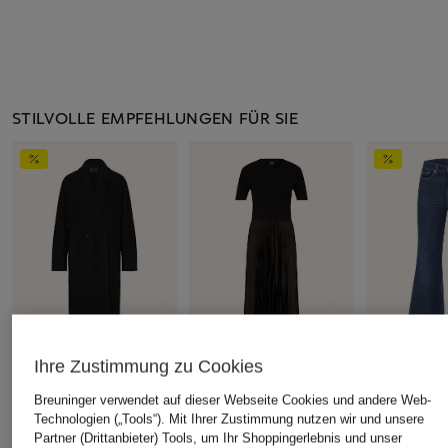
STILVOLLE EMPFEHLUNGEN FÜR SIE
Ihre Zustimmung zu Cookies
oui
BOSS
7 for all ma
Breuninger verwendet auf dieser Webseite Cookies und andere Web-
Wollmantel
Kleid FADRIDI im
Flared Jea
Technologien („Tools“). Mit Ihrer Zustimmung nutzen wir und unsere
Materialmix mit Plissees
FLARE
Partner (Drittanbieter) Tools, um Ihr Shoppingerlebnis und unser
CHF 389