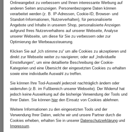
Onlineangebot zu verbessern und Ihnen interessante Werbung auf
CHF 399
CHF 129
Ursprünglich:
CHF 549
anderen Seiten anzuzeigen. Personenbezogene Daten können
Ursprünglich:
verarbeitet werden (z. B. IP-Adressen, Cookie-ID, Browser- und
Standort-Informationen, Nutzerverhalten), für personalisierte
Angebote und Inhalte in unserem Shop, personalisierte Anzeigen
ÄHNLICHE ARTIKEL ENTDECKEN
aufgrund Ihres Nutzerverhaltens auf unserer Webseite, Analyse
unserer Webseite, um diese für Sie zu verbessern oder zur
Optimierung der Werbeaussteuerung.
Klicken Sie auf „Ich stimme zu“ um alle Cookies zu akzeptieren und
direkt zur Webseite weiter zu navigieren; oder auf „Individuelle
Einstellungen“, um eine detaillierte Beschreibung der Cookie-
Kategorien und eine Übersicht der eingesetzten Cookies zu erhalten
sowie eine individuelle Auswahl zu treffen.
Sie können Ihre Tool-Auswahl jederzeit nachträglich ändern oder
widerrufen (z.B. im Fußbereich unserer Webseite). Der Widerruf hat
jedoch keine Auswirkung auf die bisherige Verwendung der Tools und
Ihrer Daten.
Sie können
hier
den Einsatz von Cookies ablehnen.
Weitere Informationen zu den eingesetzten Tools und der
Verwendung Ihrer Daten, welche wir und unsere Partner durch die
Cookies erheben, erhalten Sie in unserer
Datenschutzerklärung
und
Impressum
.