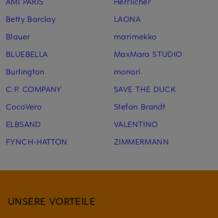
AMI PARIS
Herrlicher
Betty Barclay
LAONA
Blauer
marimekko
BLUEBELLA
MaxMara STUDIO
Burlington
monari
C.P. COMPANY
SAVE THE DUCK
CocoVero
Stefan Brandt
ELBSAND
VALENTINO
FYNCH-HATTON
ZIMMERMANN
UNSERE VORTEILE