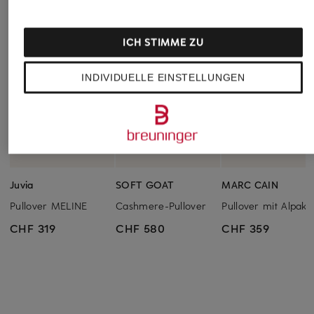
ICH STIMME ZU
INDIVIDUELLE EINSTELLUNGEN
Juvia
SOFT GOAT
MARC CAIN
Pullover MELINE
Cashmere-Pullover
Pullover mit Alpaka
CHF 319
CHF 580
CHF 359