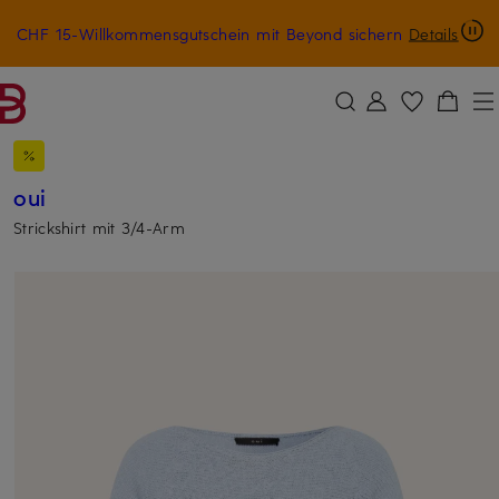
CHF 15-Willkommensgutschein mit Beyond sichern
Details
ZUM HAUPTINHALT ÜBERSPRINGEN
ZUM SUCHFELD ÜBERSPRINGE
oui
Strickshirt mit 3/4-Arm