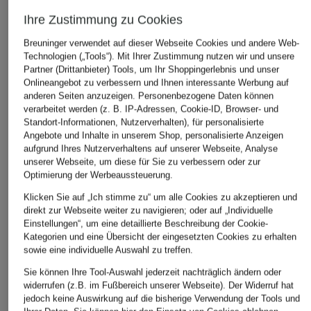
Ihre Zustimmung zu Cookies
Breuninger verwendet auf dieser Webseite Cookies und andere Web-
Technologien („Tools“). Mit Ihrer Zustimmung nutzen wir und unsere
Partner (Drittanbieter) Tools, um Ihr Shoppingerlebnis und unser
Onlineangebot zu verbessern und Ihnen interessante Werbung auf
oui
Miss Lagotte
GIANNI CHI
anderen Seiten anzuzeigen. Personenbezogene Daten können
Strickshirt mit 3/4-Arm
Plisseerock
Shopper DU
verarbeitet werden (z. B. IP-Adressen, Cookie-ID, Browser- und
Pouch
Standort-Informationen, Nutzerverhalten), für personalisierte
CHF 95
CHF 129
Angebote und Inhalte in unserem Shop, personalisierte Anzeigen
CHF 289
Ursprünglich:
CHF 139
Ursprünglich:
CHF 159
aufgrund Ihres Nutzerverhaltens auf unserer Webseite, Analyse
Ursprünglich:
unserer Webseite, um diese für Sie zu verbessern oder zur
Optimierung der Werbeaussteuerung.
Klicken Sie auf „Ich stimme zu“ um alle Cookies zu akzeptieren und
ÄHNLICHE ARTIKEL ENTDECKEN
direkt zur Webseite weiter zu navigieren; oder auf „Individuelle
Einstellungen“, um eine detaillierte Beschreibung der Cookie-
Kategorien und eine Übersicht der eingesetzten Cookies zu erhalten
sowie eine individuelle Auswahl zu treffen.
Sie können Ihre Tool-Auswahl jederzeit nachträglich ändern oder
widerrufen (z.B. im Fußbereich unserer Webseite). Der Widerruf hat
jedoch keine Auswirkung auf die bisherige Verwendung der Tools und