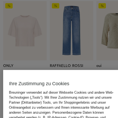
ONLY
RAFFAELLO ROSSI
oui
Strickshirt
7/8-Jeans KIRA
Pullover mi
CHF 20
CHF 159
CHF 109
Ihre Zustimmung zu Cookies
Ursprünglich:
CHF 25
Ursprünglich:
CHF 209
Ursprünglich:
Breuninger verwendet auf dieser Webseite Cookies und andere Web-
Technologien („Tools“). Mit Ihrer Zustimmung nutzen wir und unsere
Partner (Drittanbieter) Tools, um Ihr Shoppingerlebnis und unser
Onlineangebot zu verbessern und Ihnen interessante Werbung auf
anderen Seiten anzuzeigen. Personenbezogene Daten können
ÄHNLICHE ARTIKEL ENTDECKEN
verarbeitet werden (z. B. IP-Adressen, Cookie-ID, Browser- und