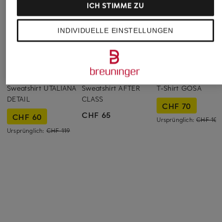
ICH STIMME ZU
INDIVIDUELLE EINSTELLUNGEN
someday
Sweaty Betty
OPUS
Sweatshirt UTALIANA
Sweatshirt AFTER
T-Shirt GOSA
DETAIL
CLASS
CHF 70
CHF 65
CHF 60
Ursprünglich:
CHF 109
Ursprünglich:
CHF 119