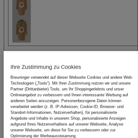
Ihre Zustimmung zu Cookies
Jetzt Neukunde werden und Preisvorteil sichern. Code
Breuninger verwendet auf dieser Webseite Cookies und andere Web-
NEW20
im letzten Bestellschritt einlösen.
Details
Technologien („Tools“). Mit Ihrer Zustimmung nutzen wir und unsere
Partner (Drittanbieter) Tools, um Ihr Shoppingerlebnis und unser
Größe
Onlineangebot zu verbessern und Ihnen interessante Werbung auf
anderen Seiten anzuzeigen. Personenbezogene Daten können
Dieser Artikel fällt
normal aus
.
verarbeitet werden (z. B. IP-Adressen, Cookie-ID, Browser- und
Standort-Informationen, Nutzerverhalten), für personalisierte
Angebote und Inhalte in unserem Shop, personalisierte Anzeigen
aufgrund Ihres Nutzerverhaltens auf unserer Webseite, Analyse
Bitte Größe wählen
unserer Webseite, um diese für Sie zu verbessern oder zur
Optimierung der Werbeaussteuerung.