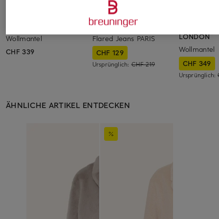
oui
CAMBIO
HARRIS WH
LONDON
Wollmantel
Flared Jeans PARIS
Wollmantel
CHF 339
CHF 129
CHF 349
Ursprünglich:
CHF 219
Ursprünglich:
ÄHNLICHE ARTIKEL ENTDECKEN