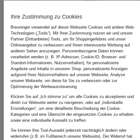
Ihre Zustimmung zu Cookies
Breuninger verwendet auf dieser Webseite Cookies und andere Web-
Technologien („Tools“). Mit Ihrer Zustimmung nutzen wir und unsere
Partner (Drittanbieter) Tools, um Ihr Shoppingerlebnis und unser
Onlineangebot zu verbessern und Ihnen interessante Werbung auf
anderen Seiten anzuzeigen. Personenbezogene Daten können
paul green
paul green
paul green
verarbeitet werden (z. B. IP-Adressen, Cookie-ID, Browser- und
Hightop-Sneaker
Hightop-Sneaker
Hightop-Sn
Standort-Informationen, Nutzerverhalten), für personalisierte
Angebote und Inhalte in unserem Shop, personalisierte Anzeigen
CHF 159
CHF 149
CHF 149
aufgrund Ihres Nutzerverhaltens auf unserer Webseite, Analyse
Ursprünglich:
CHF 199
Ursprünglich:
CHF 209
Ursprünglich:
unserer Webseite, um diese für Sie zu verbessern oder zur
Optimierung der Werbeaussteuerung.
Klicken Sie auf „Ich stimme zu“ um alle Cookies zu akzeptieren und
direkt zur Webseite weiter zu navigieren; oder auf „Individuelle
ÄHNLICHE ARTIKEL ENTDECKEN
Einstellungen“, um eine detaillierte Beschreibung der Cookie-
Kategorien und eine Übersicht der eingesetzten Cookies zu erhalten
sowie eine individuelle Auswahl zu treffen.
Sie können Ihre Tool-Auswahl jederzeit nachträglich ändern oder
widerrufen (z.B. im Fußbereich unserer Webseite). Der Widerruf hat