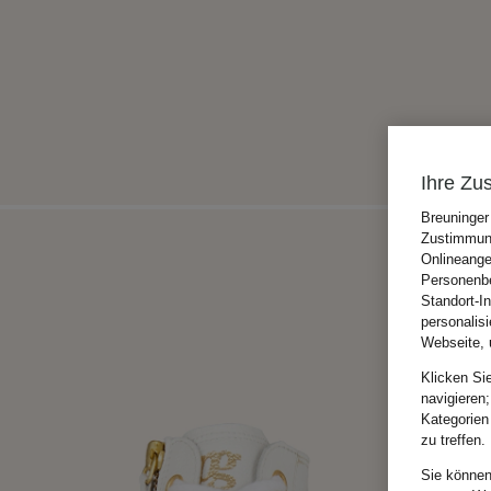
Ihre Zu
Breuninger
Zustimmung
Onlineange
Personenbe
Standort-I
personalis
Webseite, 
Klicken Si
navigieren;
Kategorien
zu treffen.
Sie können