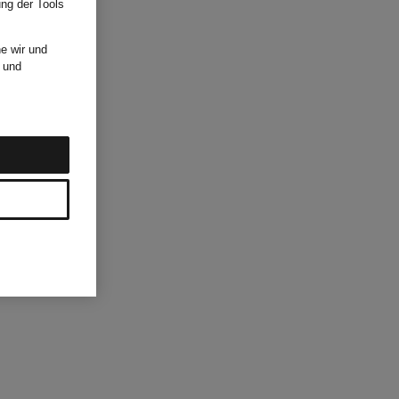
ung der Tools
e wir und
und