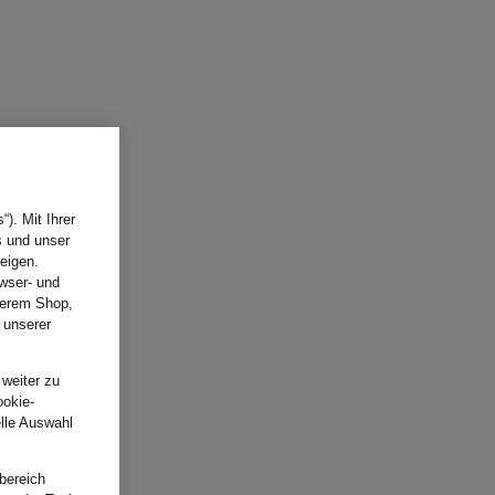
). Mit Ihrer
s und unser
eigen.
wser- und
nserem Shop,
 unserer
.
 weiter zu
ookie-
elle Auswahl
bereich