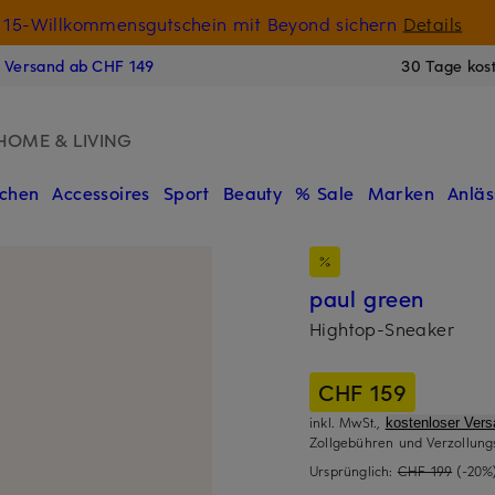
15-Willkommensgutschein mit Beyond sichern
Details
N
s Versand ab CHF 149
30 Tage kos
HOME & LIVING
chen
Accessoires
Sport
Beauty
% Sale
Marken
Anläs
paul green
Hightop-Sneaker
CHF 159
inkl. MwSt.,
kostenloser Ver
Zollgebühren und Verzollung
Ursprünglich:
CHF 199
(-20%