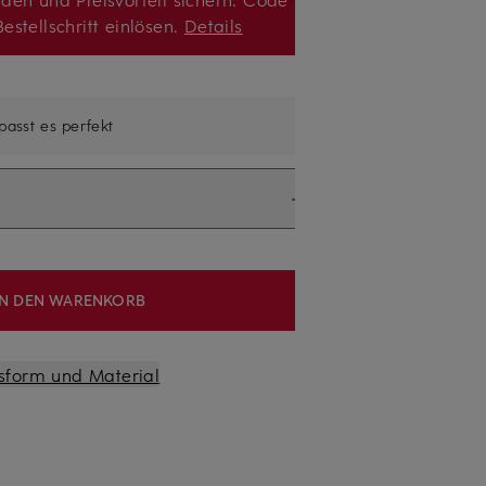
estellschritt einlösen.
Details
 passt es perfekt
IN DEN WARENKORB
sform und Material