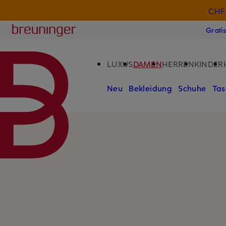
CHF 
ZUM HAUPTINHALT ÜBERSPRINGEN
ZUM SUCHFELD ÜBERSPRINGE
Breuninger
Grati
LUXUS
DAMEN
HERREN
KINDER
Neu
Bekleidung
Schuhe
Tas