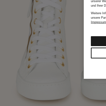
unserer We
und Ihrer 
Weitere In
unsere Par
Impressu