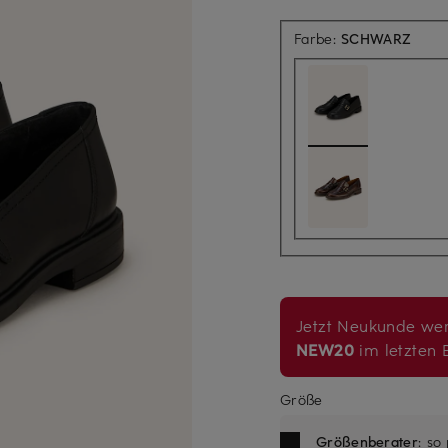
Farbe:
SCHWARZ
Jetzt Neukunde wer
NEW20
im letzten B
Größe
Größenberater
: so