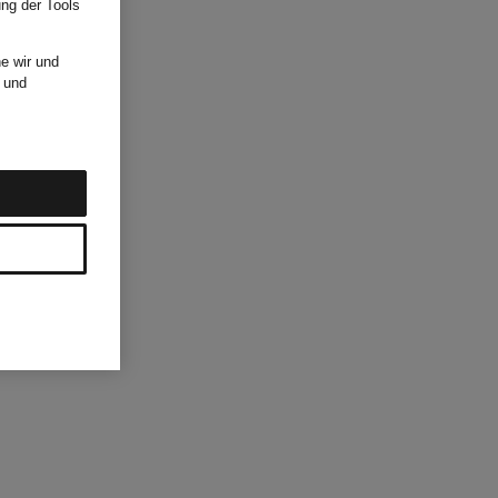
ung der Tools
e wir und
und