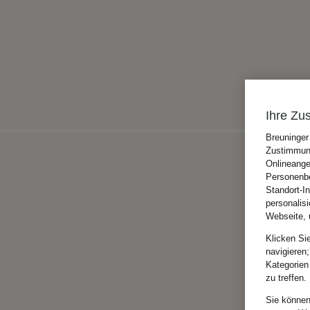
Ihre Zu
Breuninger
Zustimmung
Onlineange
Personenbe
Standort-I
personalis
Webseite, 
Klicken Si
navigieren;
Kategorien
zu treffen.
Sie können