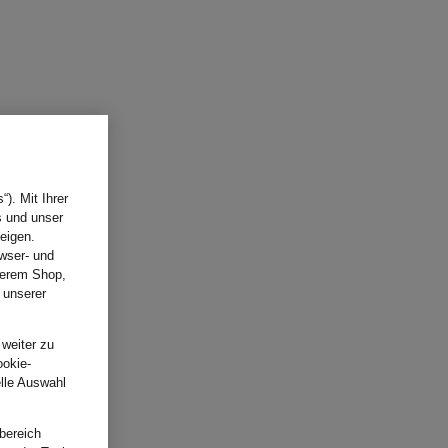
). Mit Ihrer
s und unser
eigen.
wser- und
nserem Shop,
 unserer
.
 weiter zu
ookie-
elle Auswahl
bereich