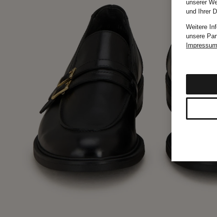
unserer We
und Ihrer 
Weitere In
unsere Par
Impressu