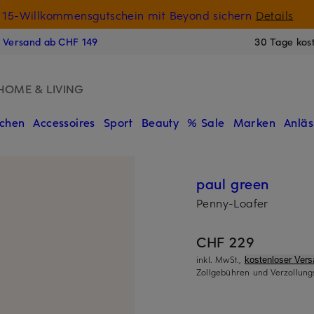
15-Willkommensgutschein mit Beyond sichern
Details
N
s Versand ab CHF 149
30 Tage kos
HOME & LIVING
chen
Accessoires
Sport
Beauty
% Sale
Marken
Anläs
paul green
Penny-Loafer
CHF 229
inkl. MwSt.,
kostenloser Ver
Zollgebühren und Verzollung