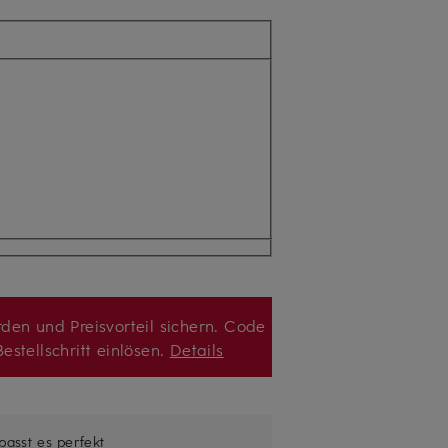
den und Preisvorteil sichern. Code
estellschritt einlösen.
Details
 passt es perfekt