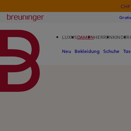
CHF 
ZUM HAUPTINHALT ÜBERSPRINGEN
ZUM SUCHFELD ÜBERSPRINGE
Breuninger
Grati
LUXUS
DAMEN
HERREN
KINDER
Neu
Bekleidung
Schuhe
Tas