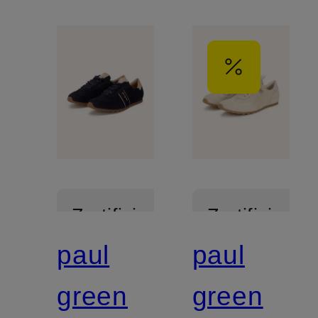
Zertifiziert
Zertifiziert
paul
paul
green
green