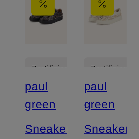
Zertifiziert
Zertifiziert
paul
paul
green
green
Sneaker
Sneaker