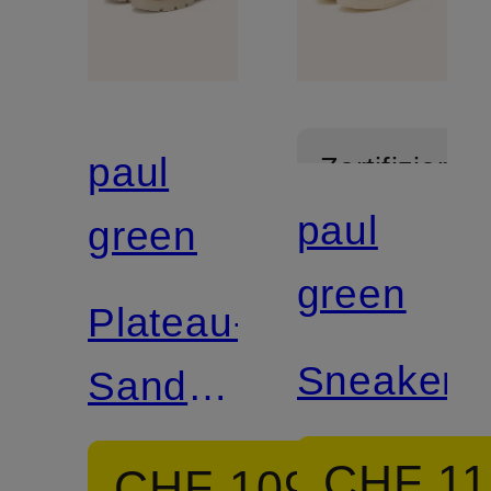
paul
Zertifiziert
paul
green
green
Plateau-
Sneaker
Sandalen
DAKAR
CHF 11
CHF 109