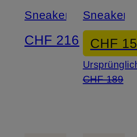
Sneaker
Sneaker
CHF 216
CHF 1
Ursprünglic
CHF 189