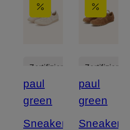
Zertifiziert
Zertifiziert
paul
paul
green
green
Sneaker
Sneaker