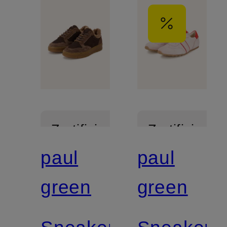
Zertifiziert
Zertifiziert
paul
paul
green
green