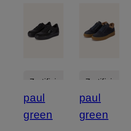
Zertifiziert
Zertifiziert
paul
paul
green
green