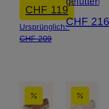
gefüttert
CHF 119
CHF 21
Ursprünglich:
CHF 209