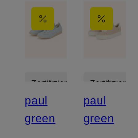
Zertifiziert
Zertifiziert
paul
paul
green
green