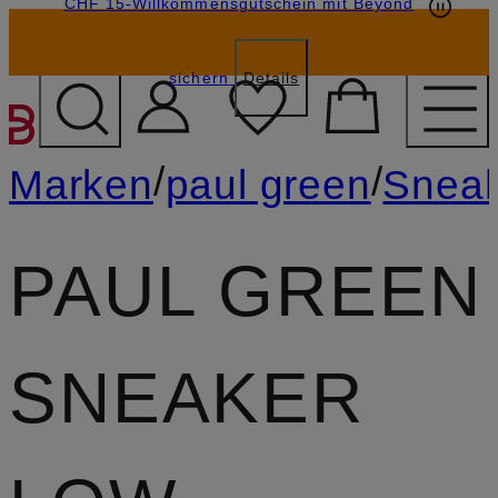
CHF 15-Willkommensgutschein mit Beyond
sichern
Details
ZUM HAUPTINHALT ÜBE
/
/
Marken
paul green
Snea
PAUL GREEN
SNEAKER