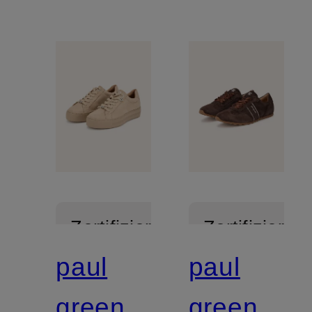
Zertifiziert
Zertifiziert
paul
paul
green
green