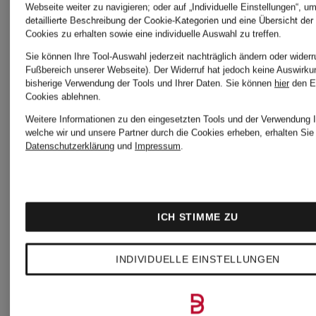
Webseite weiter zu navigieren; oder auf „Individuelle Einstellungen“, u
detaillierte Beschreibung der Cookie-Kategorien und eine Übersicht der
Cookies zu erhalten sowie eine individuelle Auswahl zu treffen.
Sie können Ihre Tool-Auswahl jederzeit nachträglich ändern oder widerr
Fußbereich unserer Webseite). Der Widerruf hat jedoch keine Auswirku
paul
Zertifiziert
bisherige Verwendung der Tools und Ihrer Daten.
Sie können
hier
den E
Cookies ablehnen.
paul
green
Weitere Informationen zu den eingesetzten Tools und der Verwendung I
welche wir und unsere Partner durch die Cookies erheben, erhalten Sie 
Datenschutzerklärung
und
Impressum
.
green
Sneaker
Sneaker
ICH STIMME ZU
CHF 1
gefüttert
INDIVIDUELLE EINSTELLUNGEN
Ursprünglic