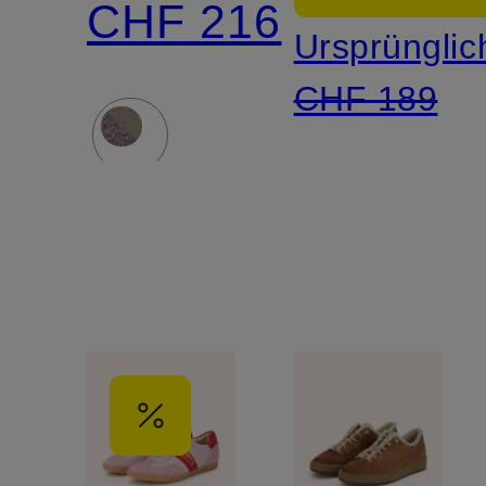
CHF 216
Ursprünglic
CHF 189