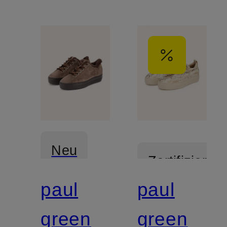
Neu
Zertifiziert
paul
paul
Zertifiziert
green
green