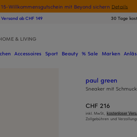
15-Willkommensgutschein mit Beyond sichern
Details
N
s Versand ab CHF 149
30 Tage kos
HOME & LIVING
chen
Accessoires
Sport
Beauty
% Sale
Marken
Anläs
paul green
Sneaker mit Schmuck
CHF 216
inkl. MwSt.,
kostenloser Ver
Zollgebühren und Verzollung