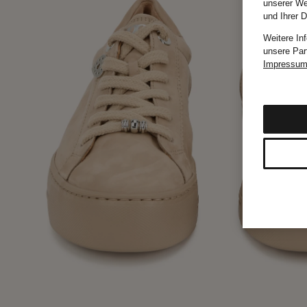
unserer We
und Ihrer 
Weitere In
unsere Par
Impressu