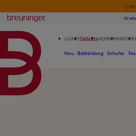
CHF 
ZUM HAUPTINHALT ÜBERSPRINGEN
ZUM SUCHFELD ÜBERSPRINGE
Breuninger
Grati
LUXUS
DAMEN
HERREN
KINDER
Neu
Bekleidung
Schuhe
Tas