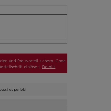
den und Preisvorteil sichern. Code
estellschritt einlösen.
Details
 passt es perfekt