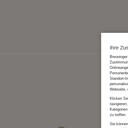
Ihre Zu
Breuninger
Zustimmung
Onlineange
Personenbe
Standort-I
personalis
Webseite, 
Klicken Si
navigieren;
Kategorien
zu treffen.
Sie können