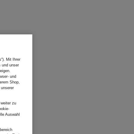
). Mit Ihrer
s und unser
eigen.
wser- und
nserem Shop,
 unserer
.
 weiter zu
ookie-
elle Auswahl
bereich