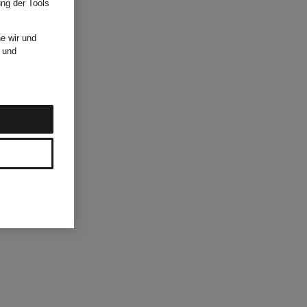
ung der Tools
e wir und
und