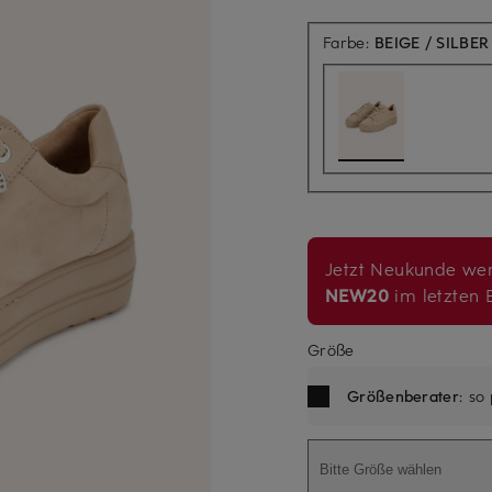
Farbe:
BEIGE / SILBER
Jetzt Neukunde wer
NEW20
im letzten B
Größe
Größenberater
: so
Bitte Größe wählen