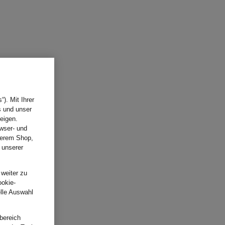
). Mit Ihrer
s und unser
eigen.
wser- und
nserem Shop,
 unserer
.
 weiter zu
ookie-
elle Auswahl
bereich