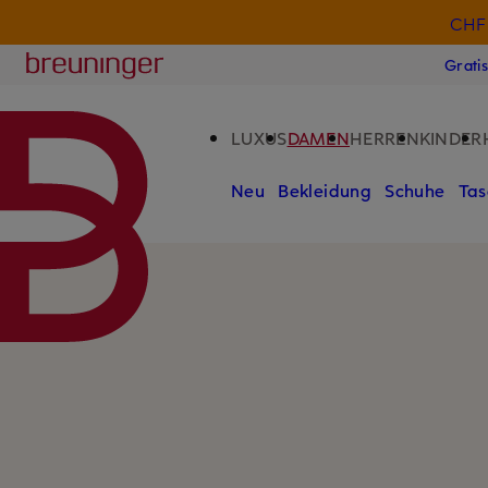
CHF 
ZUM HAUPTINHALT ÜBERSPRINGEN
ZUM SUCHFELD ÜBERSPRINGE
Breuninger
Grati
LUXUS
DAMEN
HERREN
KINDER
Neu
Bekleidung
Schuhe
Tas