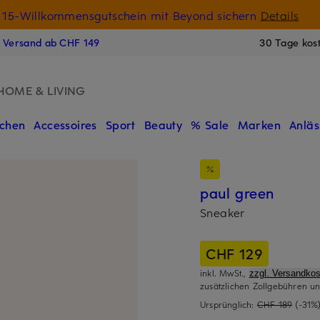
15-Willkommensgutschein mit Beyond sichern
Details
N
s Versand ab CHF 149
30 Tage kos
HOME & LIVING
chen
Accessoires
Sport
Beauty
% Sale
Marken
Anläs
paul green
Sneaker
CHF 129
inkl. MwSt.,
zzgl. Versandkos
zusätzlichen Zollgebühren un
Ursprünglich:
CHF 189
(-31%