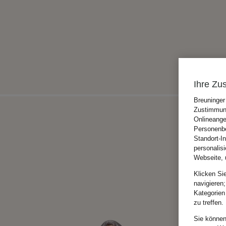
Ihre Zu
Breuninger
Zustimmung
Onlineange
Personenbe
Standort-I
personalis
Webseite, 
Klicken Si
navigieren;
Kategorien
zu treffen.
Sie können