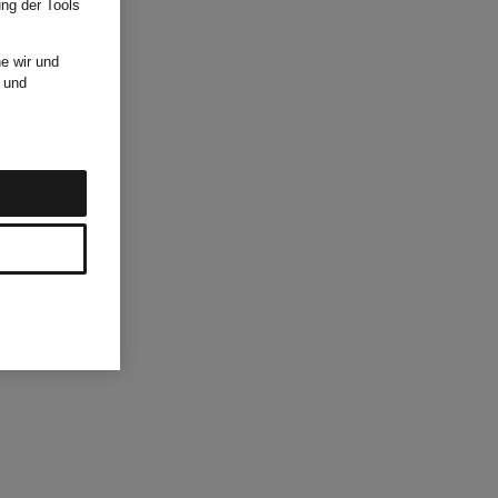
ung der Tools
e wir und
und