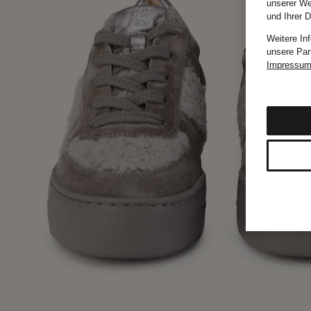
unserer We
und Ihrer 
Weitere In
unsere Par
Impressu