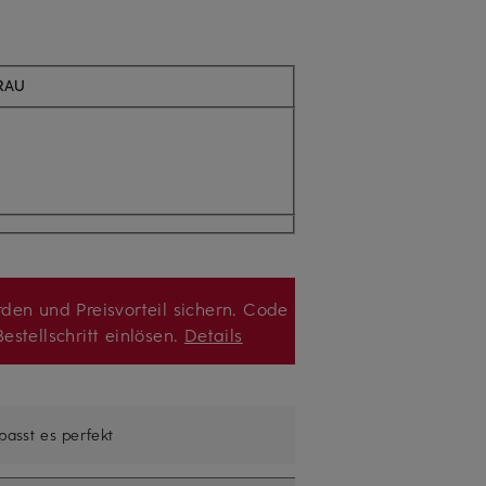
RAU
den und Preisvorteil sichern. Code
estellschritt einlösen.
Details
 passt es perfekt