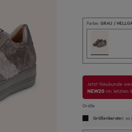
Farbe:
GRAU / HELLG
Jetzt Neukunde wer
NEW20
im letzten B
Größe
Größenberater
: so