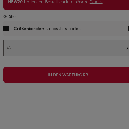
NEW20
im letzten Bestellschritt einlösen.
Details
Größe
Größenberater
: so passt es perfekt
46
IN DEN WARENKORB