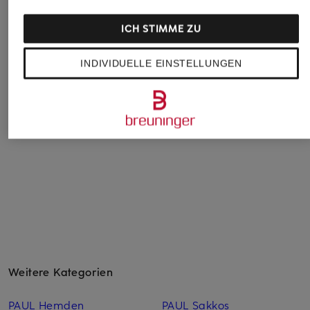
ICH STIMME ZU
BOSS
CG - CLUB of GENTS
PAUL
INDIVIDUELLE EINSTELLUNGEN
Anzugweste HUGE
Anzugsweste CG
Anzugweste Slim Fi
Slim Fit
PLUM Slim Fit
CHF 70
CHF 139
CHF 119
Ursprünglich:
CHF 109
Ursprünglich:
CHF 209
Ursprünglich:
CHF 149
Weitere Kategorien
PAUL Hemden
PAUL Sakkos