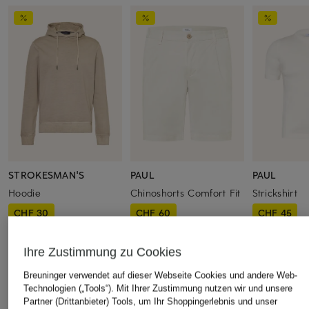
STROKESMAN'S
PAUL
PAUL
Hoodie
Chinoshorts Comfort Fit
Strickshirt
CHF 30
CHF 60
CHF 45
Ursprünglich:
CHF 70
Ursprünglich:
CHF 70
Ursprünglich:
Ihre Zustimmung zu Cookies
Breuninger verwendet auf dieser Webseite Cookies und andere Web-
ÄHNLICHE ARTIKEL ENTDECKEN
Technologien („Tools“). Mit Ihrer Zustimmung nutzen wir und unsere
Partner (Drittanbieter) Tools, um Ihr Shoppingerlebnis und unser