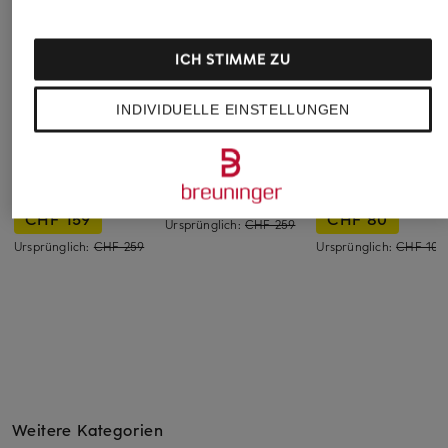
ICH STIMME ZU
INDIVIDUELLE EINSTELLUNGEN
BOSS
BOSS
HUGO
Sweatshirt SPIRIT
Strickjacke JOIN
Sweatshirt
Porsche × BOSS
DAPOCREW
CHF 139
CHF 159
CHF 80
Ursprünglich:
CHF 259
Ursprünglich:
CHF 259
Ursprünglich:
CHF 100
Weitere Kategorien