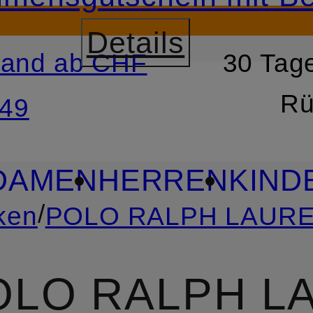
Details
sand ab CHF
30 Tage
RSPRINGEN
ZUM SUCH
Rü
49
DAMEN
HERREN
KIND
/
ken
POLO RALPH LAUREN 
OLO RALPH LA