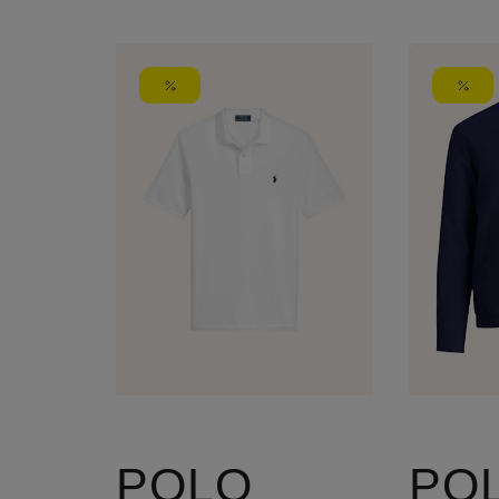
POLO
PO