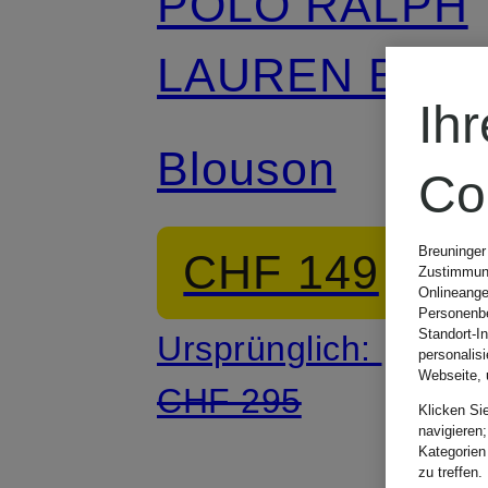
POLO RALPH
LAUREN Big &
Ih
Tall
Blouson
Co
Breuninger
CHF 149
Zustimmung
Onlineange
Personenbe
Standort-I
Ursprünglich:
personalis
Webseite, 
CHF 295
Klicken Si
navigieren;
Kategorien
zu treffen.