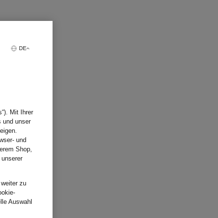
DE
). Mit Ihrer
s und unser
eigen.
wser- und
nserem Shop,
 unserer
.
 weiter zu
ookie-
elle Auswahl