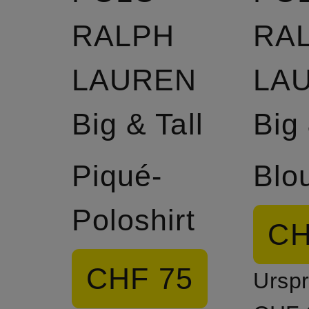
RALPH
RA
LAUREN
LA
Big & Tall
Big 
Piqué-
Blo
Poloshirt
CH
CHF 75
Urspr