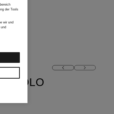
bereich
ung der Tools
e wir und
und
ON POLO