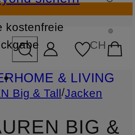
 kostenfreie
FELD ÜBERSPRINGEN
ckgabe
CH
ER
HOME & LIVING
/
Big & Tall
Jacken
UREN BIG &