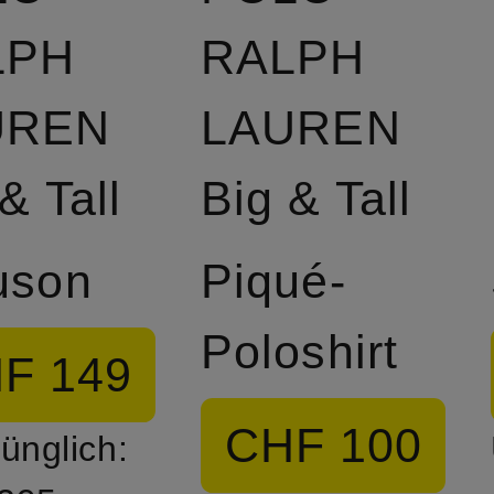
LPH
RALPH
UREN
LAUREN
& Tall
Big & Tall
uson
Piqué-
Poloshirt
F 149
CHF 100
ünglich: