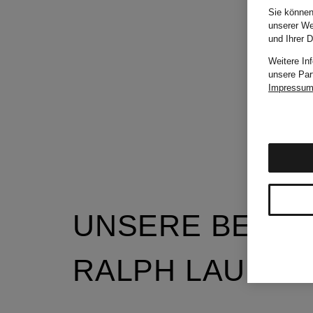
Sie können
unserer We
und Ihrer 
Weitere In
unsere Par
Impressu
UNSERE BELIE
RALPH LAUREN 