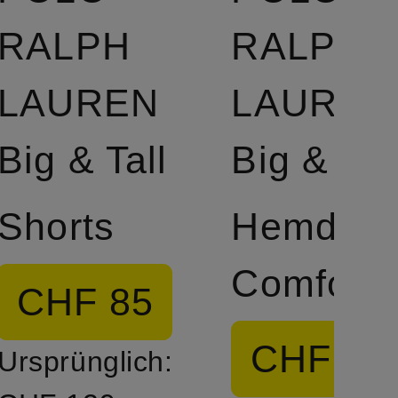
RALPH
RALPH
LAUREN
LAUREN
Big & Tall
Big & Tal
Shorts
Hemd
Comfort F
CHF 85
CHF 10
Ursprünglich: