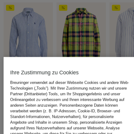
Ihre Zustimmung zu Cookies
POLO RALPH LAUREN
POLO RALPH LAUREN
POLO RALP
Breuninger verwendet auf dieser Webseite Cookies und andere Web-
Hemdbluse aus Leinen
Hemdbluse aus Leinen
Blusenshirt 
Technologien („Tools“). Mit Ihrer Zustimmung nutzen wir und unsere
CHF 169
CHF 159
CHF 229
Partner (Drittanbieter) Tools, um Ihr Shoppingerlebnis und unser
Ursprünglich:
CHF 219
Ursprünglich:
CHF 235
Ursprünglich:
Onlineangebot zu verbessern und Ihnen interessante Werbung auf
anderen Seiten anzuzeigen. Personenbezogene Daten können
verarbeitet werden (z. B. IP-Adressen, Cookie-ID, Browser- und
Standort-Informationen, Nutzerverhalten), für personalisierte
Angebote und Inhalte in unserem Shop, personalisierte Anzeigen
aufgrund Ihres Nutzerverhaltens auf unserer Webseite, Analyse
unserer Webseite, um diese für Sie zu verbessern oder zur