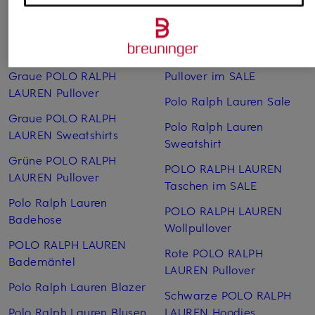
LAUREN Pullover
POLO RALPH LAUREN
Graue POLO RALPH
Pullover Damen
LAUREN Hoodies
POLO RALPH LAUREN
Graue POLO RALPH
Pullover im SALE
LAUREN Pullover
Polo Ralph Lauren Sale
Graue POLO RALPH
Polo Ralph Lauren
LAUREN Sweatshirts
Sweatshirt
Grüne POLO RALPH
POLO RALPH LAUREN
LAUREN Pullover
Taschen im SALE
Polo Ralph Lauren
POLO RALPH LAUREN
Badehose
Wollpullover
POLO RALPH LAUREN
Rote POLO RALPH
Bademäntel
LAUREN Pullover
Polo Ralph Lauren Blazer
Schwarze POLO RALPH
Polo Ralph Lauren Blusen
LAUREN Hoodies