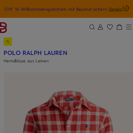
CHF 15-Willkommensgutschein mit Beyond sichern
Details
ZUM HAUPTINHALT ÜBERSPRINGEN
ZUM SUCHFELD ÜBERSPRINGE
POLO RALPH LAUREN
Hemdbluse aus Leinen