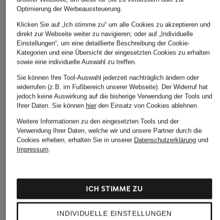
Optimierung der Werbeaussteuerung.
Klicken Sie auf „Ich stimme zu“ um alle Cookies zu akzeptieren und
Weitere Kategorien
direkt zur Webseite weiter zu navigieren; oder auf „Individuelle
Einstellungen“, um eine detaillierte Beschreibung der Cookie-
Kategorien und eine Übersicht der eingesetzten Cookies zu erhalten
Beige POLO RALPH
Polo Ralph Lauren Jacken
sowie eine individuelle Auswahl zu treffen.
LAUREN Caps
POLO RALPH LAUREN
Sie können Ihre Tool-Auswahl jederzeit nachträglich ändern oder
Beige POLO RALPH
Kinder Sale
widerrufen (z.B. im Fußbereich unserer Webseite). Der Widerruf hat
LAUREN Pullover
jedoch keine Auswirkung auf die bisherige Verwendung der Tools und
POLO RALPH LAUREN
Ihrer Daten.
Sie können
hier
den Einsatz von Cookies ablehnen.
Blaue POLO RALPH
Leinen­blusen
Weitere Informationen zu den eingesetzten Tools und der
LAUREN Hoodies
POLO RALPH LAUREN
Verwendung Ihrer Daten, welche wir und unsere Partner durch die
Cookies erheben, erhalten Sie in unserer
Datenschutzerklärung
und
Blaue POLO RALPH
Leinen­hemden
Impressum
.
LAUREN Pullover
POLO RALPH LAUREN
Blaue POLO RALPH
Poloshirts für Herren im
LAUREN Pullover für
Sale
ICH STIMME ZU
Damen
POLO RALPH LAUREN
Braune POLO RALPH
Pullover
INDIVIDUELLE EINSTELLUNGEN