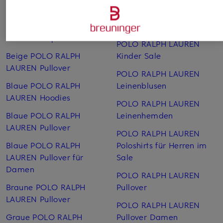
Weitere Kategorien
Beige POLO RALPH
Polo Ralph Lauren Jacken
LAUREN Caps
POLO RALPH LAUREN
Beige POLO RALPH
Kinder Sale
LAUREN Pullover
POLO RALPH LAUREN
Blaue POLO RALPH
Leinen­blusen
LAUREN Hoodies
POLO RALPH LAUREN
Blaue POLO RALPH
Leinen­hemden
LAUREN Pullover
POLO RALPH LAUREN
Blaue POLO RALPH
Poloshirts für Herren im
LAUREN Pullover für
Sale
Damen
POLO RALPH LAUREN
Braune POLO RALPH
Pullover
LAUREN Pullover
POLO RALPH LAUREN
Graue POLO RALPH
Pullover Damen