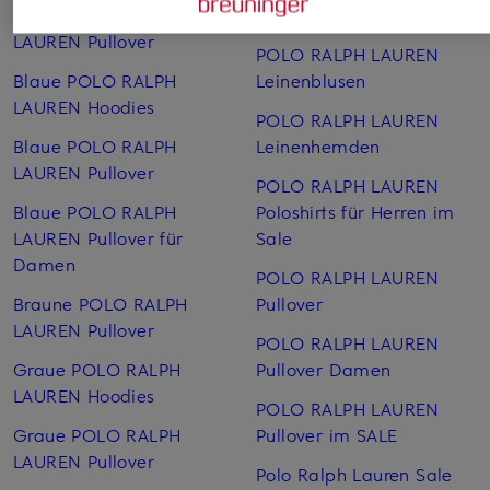
Beige POLO RALPH
Kinder Sale
LAUREN Pullover
POLO RALPH LAUREN
Blaue POLO RALPH
Leinen­blusen
LAUREN Hoodies
POLO RALPH LAUREN
Blaue POLO RALPH
Leinen­hemden
LAUREN Pullover
POLO RALPH LAUREN
Blaue POLO RALPH
Poloshirts für Herren im
LAUREN Pullover für
Sale
Damen
POLO RALPH LAUREN
Braune POLO RALPH
Pullover
LAUREN Pullover
POLO RALPH LAUREN
Graue POLO RALPH
Pullover Damen
LAUREN Hoodies
POLO RALPH LAUREN
Graue POLO RALPH
Pullover im SALE
LAUREN Pullover
Polo Ralph Lauren Sale