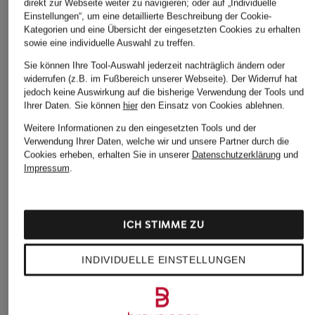
direkt zur Webseite weiter zu navigieren; oder auf „Individuelle
HUGO
adidas
Nike
Einstellungen“, um eine detaillierte Beschreibung der Cookie-
Etuikleid KELILA
Tenniskleid HERITAGE
Tenniskleid COURT
Kategorien und eine Übersicht der eingesetzten Cookies zu erhalten
DRI-FIT CLUB
sowie eine individuelle Auswahl zu treffen.
CHF 169
CHF 90
Sie können Ihre Tool-Auswahl jederzeit nachträglich ändern oder
CHF 85
Ursprünglich:
CHF 299
Ursprünglich:
CHF 110
widerrufen (z.B. im Fußbereich unserer Webseite). Der Widerruf hat
Ursprünglich:
CHF 105
jedoch keine Auswirkung auf die bisherige Verwendung der Tools und
Ihrer Daten.
Sie können
hier
den Einsatz von Cookies ablehnen.
Weitere Informationen zu den eingesetzten Tools und der
Verwendung Ihrer Daten, welche wir und unsere Partner durch die
Cookies erheben, erhalten Sie in unserer
Datenschutzerklärung
und
Impressum
.
ICH STIMME ZU
Weitere Kategorien
INDIVIDUELLE EINSTELLUNGEN
Beige POLO RALPH
Polo Ralph Lauren Jacken
LAUREN Caps
POLO RALPH LAUREN