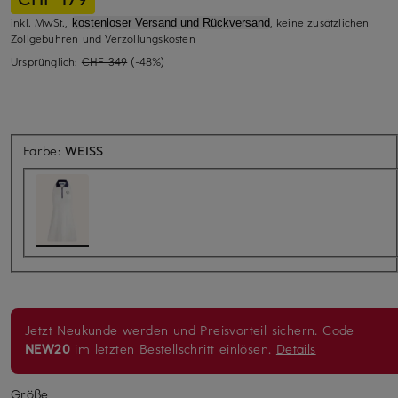
inkl. MwSt.,
, keine zusätzlichen
kostenloser Versand und Rückversand
Zollgebühren und Verzollungskosten
Ursprünglich:
CHF 349
(-48%)
Farbe:
WEISS
Jetzt Neukunde werden und Preisvorteil sichern. Code
NEW20
im letzten Bestellschritt einlösen.
Details
Größe