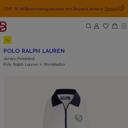
CHF 15-Willkommensgutschein mit Beyond sichern
Details
ZUM HAUPTINHALT ÜBERSPRINGEN
ZUM SUCHFELD ÜBERSPRINGE
POLO RALPH LAUREN
Jersey-Polokleid
Polo Ralph Lauren × Wimbledon