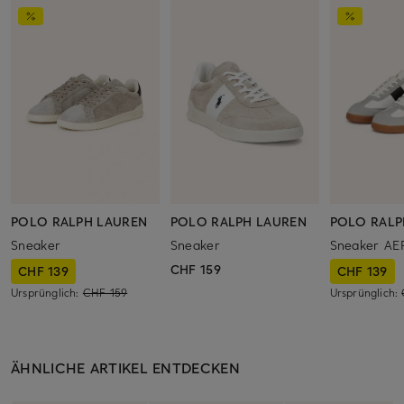
POLO RALPH LAUREN
POLO RALPH LAUREN
POLO RALP
Sneaker
Sneaker
Sneaker AE
CHF 159
CHF 139
CHF 139
Ursprünglich:
CHF 159
Ursprünglich:
ÄHNLICHE ARTIKEL ENTDECKEN