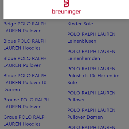
Beige POLO RALPH
Polo Ralph Lauren Jacken
LAUREN Caps
POLO RALPH LAUREN
Beige POLO RALPH
Kinder Sale
LAUREN Pullover
POLO RALPH LAUREN
Blaue POLO RALPH
Leinen­blusen
LAUREN Hoodies
POLO RALPH LAUREN
Blaue POLO RALPH
Leinen­hemden
LAUREN Pullover
POLO RALPH LAUREN
Blaue POLO RALPH
Poloshirts für Herren im
LAUREN Pullover für
Sale
Damen
POLO RALPH LAUREN
Braune POLO RALPH
Pullover
LAUREN Pullover
POLO RALPH LAUREN
Graue POLO RALPH
Pullover Damen
LAUREN Hoodies
POLO RALPH LAUREN