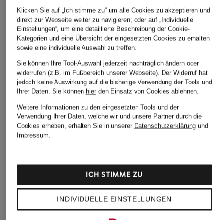
Klicken Sie auf „Ich stimme zu“ um alle Cookies zu akzeptieren und
direkt zur Webseite weiter zu navigieren; oder auf „Individuelle
Einstellungen“, um eine detaillierte Beschreibung der Cookie-
Kategorien und eine Übersicht der eingesetzten Cookies zu erhalten
sowie eine individuelle Auswahl zu treffen.
LLOYD
ENTERPRISE JAPAN
Santoni
Sie können Ihre Tool-Auswahl jederzeit nachträglich ändern oder
widerrufen (z.B. im Fußbereich unserer Webseite). Der Widerruf hat
Slip-on-Sneaker
Sneaker JUPITER
Sneaker
jedoch keine Auswirkung auf die bisherige Verwendung der Tools und
METRO
ROCKET
CHF 399
Ihrer Daten.
Sie können
hier
den Einsatz von Cookies ablehnen.
ab CHF 209
CHF 159
Ursprünglich:
CHF 550
Weitere Informationen zu den eingesetzten Tools und der
Verwendung Ihrer Daten, welche wir und unsere Partner durch die
Ursprünglich:
CHF 209
Cookies erheben, erhalten Sie in unserer
Datenschutzerklärung
und
Impressum
.
ICH STIMME ZU
INDIVIDUELLE EINSTELLUNGEN
Weitere Kategorien