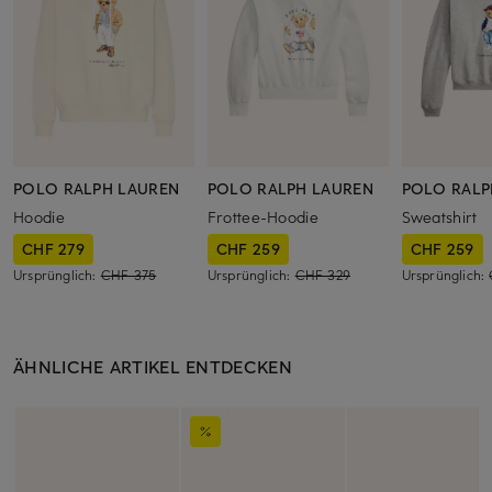
POLO RALPH LAUREN
POLO RALPH LAUREN
POLO RALP
Hoodie
Frottee-Hoodie
Sweatshirt
CHF 279
CHF 259
CHF 259
Ursprünglich:
CHF 375
Ursprünglich:
CHF 329
Ursprünglich:
ÄHNLICHE ARTIKEL ENTDECKEN