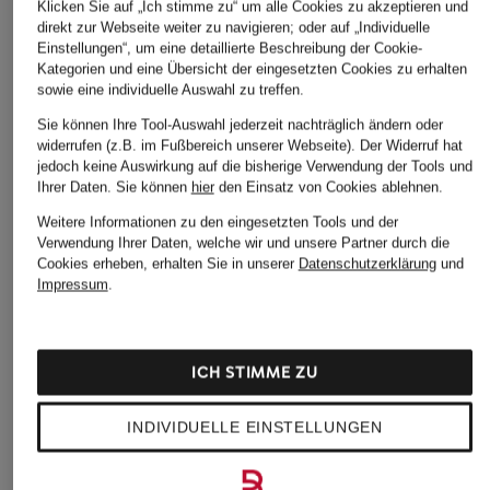
Klicken Sie auf „Ich stimme zu“ um alle Cookies zu akzeptieren und
direkt zur Webseite weiter zu navigieren; oder auf „Individuelle
Einstellungen“, um eine detaillierte Beschreibung der Cookie-
POLO RALPH
POLO RALPH
POLO RALPH
Kategorien und eine Übersicht der eingesetzten Cookies zu erhalten
LAUREN
LAUREN
LAUREN
sowie eine individuelle Auswahl zu treffen.
Hoodie
Frottee-Poloshirt
Sweat-Poloshirt
Sie können Ihre Tool-Auswahl jederzeit nachträglich ändern oder
CHF 375
CHF 235
widerrufen (z.B. im Fußbereich unserer Webseite). Der Widerruf hat
CHF 119
jedoch keine Auswirkung auf die bisherige Verwendung der Tools und
Ursprünglich:
CHF 219
Ihrer Daten.
Sie können
hier
den Einsatz von Cookies ablehnen.
Weitere Informationen zu den eingesetzten Tools und der
Verwendung Ihrer Daten, welche wir und unsere Partner durch die
Cookies erheben, erhalten Sie in unserer
Datenschutzerklärung
und
Impressum
.
ICH STIMME ZU
Weitere Kategorien
INDIVIDUELLE EINSTELLUNGEN
Beige POLO RALPH
Polo Ralph Lauren Jacken