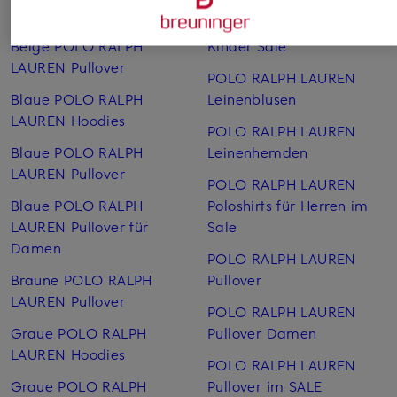
LAUREN Caps
POLO RALPH LAUREN
Beige POLO RALPH
Kinder Sale
LAUREN Pullover
POLO RALPH LAUREN
Blaue POLO RALPH
Leinen­blusen
LAUREN Hoodies
POLO RALPH LAUREN
Blaue POLO RALPH
Leinen­hemden
LAUREN Pullover
POLO RALPH LAUREN
Blaue POLO RALPH
Poloshirts für Herren im
LAUREN Pullover für
Sale
Damen
POLO RALPH LAUREN
Braune POLO RALPH
Pullover
LAUREN Pullover
POLO RALPH LAUREN
Graue POLO RALPH
Pullover Damen
LAUREN Hoodies
POLO RALPH LAUREN
Graue POLO RALPH
Pullover im SALE