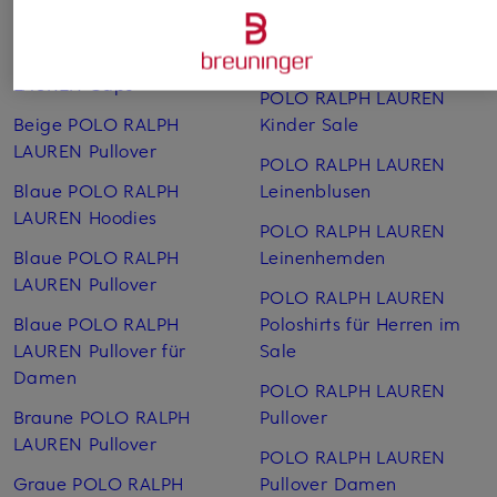
Weitere Kategorien
Beige POLO RALPH
Polo Ralph Lauren Jacken
LAUREN Caps
POLO RALPH LAUREN
Beige POLO RALPH
Kinder Sale
LAUREN Pullover
POLO RALPH LAUREN
Blaue POLO RALPH
Leinen­blusen
LAUREN Hoodies
POLO RALPH LAUREN
Blaue POLO RALPH
Leinen­hemden
LAUREN Pullover
POLO RALPH LAUREN
Blaue POLO RALPH
Poloshirts für Herren im
LAUREN Pullover für
Sale
Damen
POLO RALPH LAUREN
Braune POLO RALPH
Pullover
LAUREN Pullover
POLO RALPH LAUREN
Graue POLO RALPH
Pullover Damen