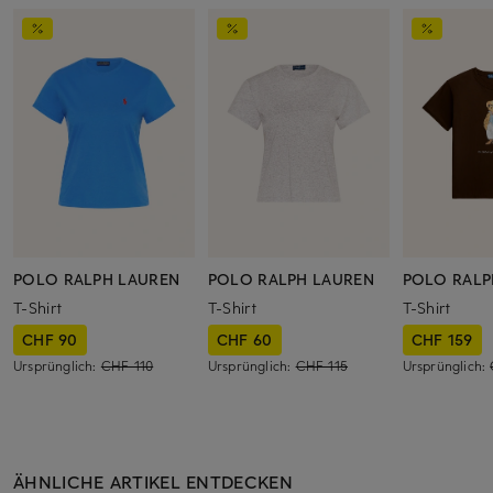
POLO RALPH LAUREN
POLO RALPH LAUREN
POLO RALP
T-Shirt
T-Shirt
T-Shirt
CHF 90
CHF 60
CHF 159
Ursprünglich:
CHF 110
Ursprünglich:
CHF 115
Ursprünglich:
ÄHNLICHE ARTIKEL ENTDECKEN