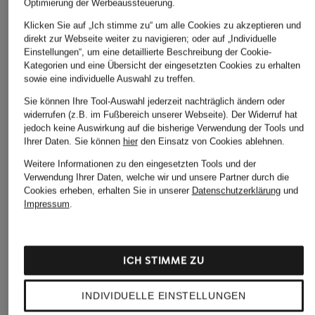
Optimierung der Werbeaussteuerung.
Klicken Sie auf „Ich stimme zu“ um alle Cookies zu akzeptieren und
direkt zur Webseite weiter zu navigieren; oder auf „Individuelle
Einstellungen“, um eine detaillierte Beschreibung der Cookie-
Kategorien und eine Übersicht der eingesetzten Cookies zu erhalten
sowie eine individuelle Auswahl zu treffen.
Sie können Ihre Tool-Auswahl jederzeit nachträglich ändern oder
POLO RALPH
COS
American Vintage
widerrufen (z.B. im Fußbereich unserer Webseite). Der Widerruf hat
LAUREN
Oversized-Shirt mit
T-Shirt DUALY aus
jedoch keine Auswirkung auf die bisherige Verwendung der Tools und
Ihrer Daten.
Sie können
hier
den Einsatz von Cookies ablehnen.
T-Shirt
3/4-Arm
Leinen
CHF 109
CHF 85
Weitere Informationen zu den eingesetzten Tools und der
CHF 45
Verwendung Ihrer Daten, welche wir und unsere Partner durch die
Ursprünglich:
CHF 60
Cookies erheben, erhalten Sie in unserer
Datenschutzerklärung
und
Impressum
.
ICH STIMME ZU
INDIVIDUELLE EINSTELLUNGEN