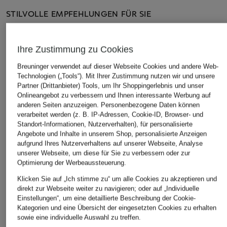
STILVOLLE EMPFEHLUNGEN FÜR SIE
Ihre Zustimmung zu Cookies
Breuninger verwendet auf dieser Webseite Cookies und andere Web-
Technologien („Tools“). Mit Ihrer Zustimmung nutzen wir und unsere
Partner (Drittanbieter) Tools, um Ihr Shoppingerlebnis und unser
Onlineangebot zu verbessern und Ihnen interessante Werbung auf
anderen Seiten anzuzeigen. Personenbezogene Daten können
verarbeitet werden (z. B. IP-Adressen, Cookie-ID, Browser- und
Standort-Informationen, Nutzerverhalten), für personalisierte
Angebote und Inhalte in unserem Shop, personalisierte Anzeigen
aufgrund Ihres Nutzerverhaltens auf unserer Webseite, Analyse
PUMA
PUMA
PUMA
unserer Webseite, um diese für Sie zu verbessern oder zur
Sneaker SPEEDCAT OG
Sneaker SPEEDCAT
Sneaker SP
Optimierung der Werbeaussteuerung.
ELEVATED
CHF 85
CHF 65
Klicken Sie auf „Ich stimme zu“ um alle Cookies zu akzeptieren und
CHF 100
direkt zur Webseite weiter zu navigieren; oder auf „Individuelle
Ursprünglich:
CHF 129
Ursprünglich:
Einstellungen“, um eine detaillierte Beschreibung der Cookie-
Ursprünglich:
CHF 129
Kategorien und eine Übersicht der eingesetzten Cookies zu erhalten
sowie eine individuelle Auswahl zu treffen.