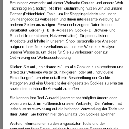
Breuninger verwendet auf dieser Webseite Cookies und andere Web-
Technologien („Tools“). Mit Ihrer Zustimmung nutzen wir und unsere
Partner (Drittanbieter) Tools, um Ihr Shoppingerlebnis und unser
Onlineangebot zu verbessern und Ihnen interessante Werbung auf
anderen Seiten anzuzeigen. Personenbezogene Daten können
verarbeitet werden (z. B. IP-Adressen, Cookie-ID, Browser- und
Standort-Informationen, Nutzerverhalten), für personalisierte
Angebote und Inhalte in unserem Shop, personalisierte Anzeigen
aufgrund Ihres Nutzerverhaltens auf unserer Webseite, Analyse
unserer Webseite, um diese für Sie zu verbessern oder zur
Optimierung der Werbeaussteuerung.
RAFFAELLO ROSSI
SEDUCTIVE
RAFFAELLO
Klicken Sie auf „Ich stimme zu“ um alle Cookies zu akzeptieren und
Hose PENNY 6/8
7/8-Hose SABRINA
7/8-Hose U
direkt zur Webseite weiter zu navigieren; oder auf „Individuelle
CHF 169
CHF 209
CHF 179
Einstellungen“, um eine detaillierte Beschreibung der Cookie-
Ursprünglich:
Kategorien und eine Übersicht der eingesetzten Cookies zu erhalten
sowie eine individuelle Auswahl zu treffen.
Sie können Ihre Tool-Auswahl jederzeit nachträglich ändern oder
widerrufen (z.B. im Fußbereich unserer Webseite). Der Widerruf hat
ÄHNLICHE ARTIKEL ENTDECKEN
jedoch keine Auswirkung auf die bisherige Verwendung der Tools und
Ihrer Daten.
Sie können
hier
den Einsatz von Cookies ablehnen.
Weitere Informationen zu den eingesetzten Tools und der