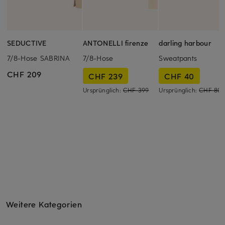
SEDUCTIVE
ANTONELLI firenze
darling harbour
7/8-Hose SABRINA
7/8-Hose
Sweatpants
CHF 209
CHF 239
CHF 40
Ursprünglich:
CHF 399
Ursprünglich:
CHF 80
Weitere Kategorien