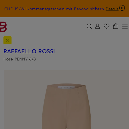
CHF 15-Willkommensgutschein mit Beyond sichern
Details
ZUM HAUPTINHALT ÜBERSPRINGEN
ZUM SUCHFELD ÜBERSPRINGE
RAFFAELLO ROSSI
Hose PENNY 6/8