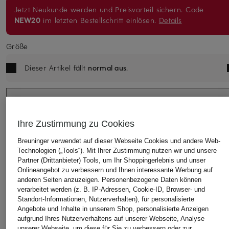
Jetzt Neukunde werden und Preisvorteil sichern. Code
NEW20
im letzten Bestellschritt einlösen.
Details
Größe
Dieser Artikel fällt
normal aus
.
Bitte Größe wählen
Ihre Zustimmung zu Cookies
Breuninger verwendet auf dieser Webseite Cookies und andere Web-
IN DEN WARENKORB
Technologien („Tools“). Mit Ihrer Zustimmung nutzen wir und unsere
Partner (Drittanbieter) Tools, um Ihr Shoppingerlebnis und unser
Onlineangebot zu verbessern und Ihnen interessante Werbung auf
anderen Seiten anzuzeigen. Personenbezogene Daten können
verarbeitet werden (z. B. IP-Adressen, Cookie-ID, Browser- und
Standort-Informationen, Nutzerverhalten), für personalisierte
Angebote und Inhalte in unserem Shop, personalisierte Anzeigen
aufgrund Ihres Nutzerverhaltens auf unserer Webseite, Analyse
unserer Webseite, um diese für Sie zu verbessern oder zur