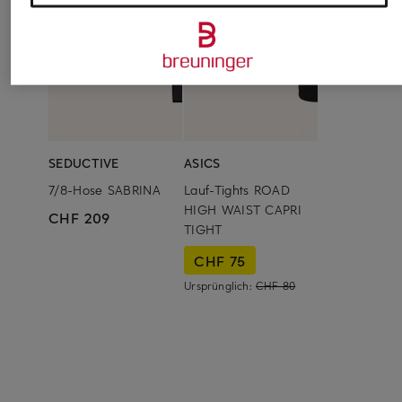
SEDUCTIVE
ASICS
7/8-Hose SABRINA
Lauf-Tights ROAD
HIGH WAIST CAPRI
CHF 209
TIGHT
CHF 75
Ursprünglich:
CHF 80