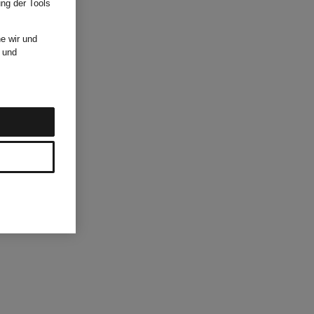
ung der Tools
e wir und
und