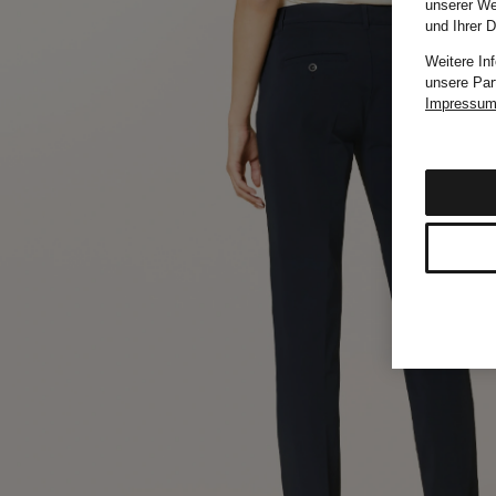
unserer We
und Ihrer 
Weitere In
unsere Par
Impressu