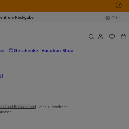
tenfreie Rückgabe
CH
se
Geschenke
Vacation Shop
I
, keine zusätzlichen
sand und Rückversand
skosten