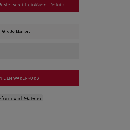
estellschritt einlösen.
Details
e
Größe kleiner
.
IN DEN WARENKORB
sform und Material