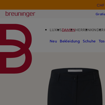
CHF 
ZUM HAUPTINHALT ÜBERSPRINGEN
ZUM SUCHFELD ÜBERSPRINGE
Breuninger
Grati
LUXUS
DAMEN
HERREN
KINDER
Neu
Bekleidung
Schuhe
Tas