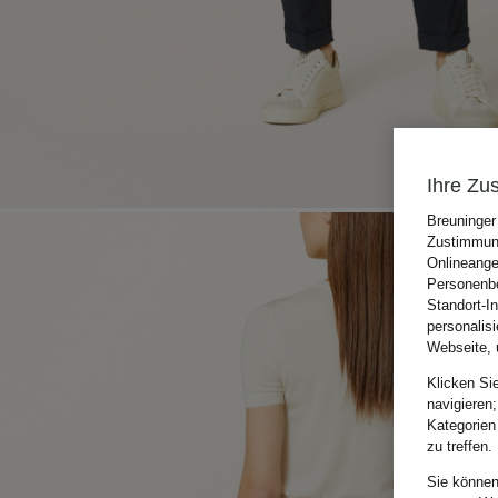
Ihre Zu
Breuninger
Zustimmung
Onlineange
Personenbe
Standort-I
personalis
Webseite, 
Klicken Si
navigieren;
Kategorien
zu treffen.
Sie können