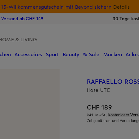
15-Willkommensgutschein mit Beyond sichern
Details
N
s Versand ab CHF 149
30 Tage kos
HOME & LIVING
chen
Accessoires
Sport
Beauty
% Sale
Marken
Anläs
RAFFAELLO ROSS
Hose UTE
CHF 189
inkl. MwSt.,
kostenloser Ver
Zollgebühren und Verzollung