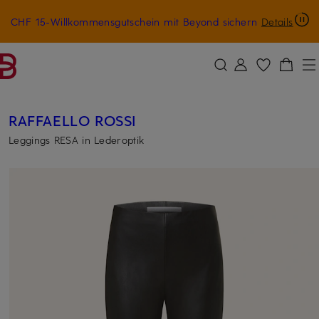
CHF 15-Willkommensgutschein mit Beyond sichern
Details
ZUM HAUPTINHALT ÜBERSPRINGEN
ZUM SUCHFELD ÜBERSPRINGE
RAFFAELLO ROSSI
Leggings RESA in Lederoptik