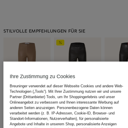
STILVOLLE EMPFEHLUNGEN FÜR SIE
Ihre Zustimmung zu Cookies
Breuninger verwendet auf dieser Webseite Cookies und andere Web-
Technologien („Tools“). Mit Ihrer Zustimmung nutzen wir und unsere
Partner (Drittanbieter) Tools, um Ihr Shoppingerlebnis und unser
Onlineangebot zu verbessern und Ihnen interessante Werbung auf
RAFFAELLO ROSSI
CAMBIO
SPANX
anderen Seiten anzuzeigen. Personenbezogene Daten können
verarbeitet werden (z. B. IP-Adressen, Cookie-ID, Browser- und
Leggings RESA in
Leggings RANDA in
Shape-Legg
Standort-Informationen, Nutzerverhalten), für personalisierte
Lederoptik
Lederoptik
SPANXSHAP
Angebote und Inhalte in unserem Shop, personalisierte Anzeigen
LEATHER in 