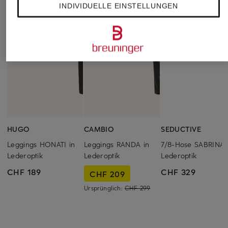
INDIVIDUELLE EINSTELLUNGEN
HUGO
CAMBIO
SEDUCTIVE
Leggings HONATI in
Leggings RANDA in
7/8-Hose SABRINA 
Lederoptik
Lederoptik
Lederoptik
CHF 189
CHF 329
CHF 209
Ursprünglich:
CHF 299