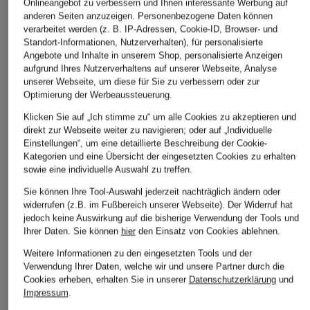
Onlineangebot zu verbessern und Ihnen interessante Werbung auf
anderen Seiten anzuzeigen. Personenbezogene Daten können
verarbeitet werden (z. B. IP-Adressen, Cookie-ID, Browser- und
Standort-Informationen, Nutzerverhalten), für personalisierte
Angebote und Inhalte in unserem Shop, personalisierte Anzeigen
aufgrund Ihres Nutzerverhaltens auf unserer Webseite, Analyse
unserer Webseite, um diese für Sie zu verbessern oder zur
RAFFAELLO ROSSI
CAMBIO
TOMMY HIL
Optimierung der Werbeaussteuerung.
Shorts YUKI
Bermudas
Shorts
Klicken Sie auf „Ich stimme zu“ um alle Cookies zu akzeptieren und
CHF 139
CHF 129
CHF 70
direkt zur Webseite weiter zu navigieren; oder auf „Individuelle
Einstellungen“, um eine detaillierte Beschreibung der Cookie-
Ursprünglich:
CHF 199
Ursprünglich:
CHF 159
Ursprünglich:
Kategorien und eine Übersicht der eingesetzten Cookies zu erhalten
sowie eine individuelle Auswahl zu treffen.
Sie können Ihre Tool-Auswahl jederzeit nachträglich ändern oder
ÄHNLICHE ARTIKEL ENTDECKEN
widerrufen (z.B. im Fußbereich unserer Webseite). Der Widerruf hat
jedoch keine Auswirkung auf die bisherige Verwendung der Tools und
Ihrer Daten.
Sie können
hier
den Einsatz von Cookies ablehnen.
Weitere Informationen zu den eingesetzten Tools und der
Verwendung Ihrer Daten, welche wir und unsere Partner durch die
Cookies erheben, erhalten Sie in unserer
Datenschutzerklärung
und
Impressum
.