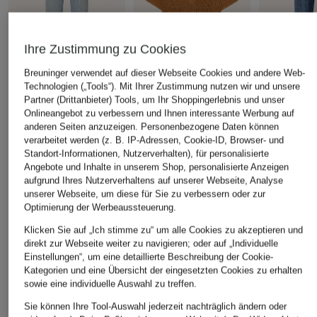
Ihre Zustimmung zu Cookies
Breuninger verwendet auf dieser Webseite Cookies und andere Web-
Technologien („Tools“). Mit Ihrer Zustimmung nutzen wir und unsere
Marc O'Polo
REISS
MARC CAIN
Partner (Drittanbieter) Tools, um Ihr Shoppingerlebnis und unser
Onlineangebot zu verbessern und Ihnen interessante Werbung auf
Flared Jeans KIRUNA
Strick-Poloshirt
Flared Jean
anderen Seiten anzuzeigen. Personenbezogene Daten können
CHF 85
CHF 75
CHF 119
verarbeitet werden (z. B. IP-Adressen, Cookie-ID, Browser- und
Standort-Informationen, Nutzerverhalten), für personalisierte
Ursprünglich:
CHF 169
Ursprünglich:
CHF 159
Ursprünglich:
Angebote und Inhalte in unserem Shop, personalisierte Anzeigen
aufgrund Ihres Nutzerverhaltens auf unserer Webseite, Analyse
unserer Webseite, um diese für Sie zu verbessern oder zur
Optimierung der Werbeaussteuerung.
ÄHNLICHE ARTIKEL ENTDECKEN
Klicken Sie auf „Ich stimme zu“ um alle Cookies zu akzeptieren und
direkt zur Webseite weiter zu navigieren; oder auf „Individuelle
Einstellungen“, um eine detaillierte Beschreibung der Cookie-
Kategorien und eine Übersicht der eingesetzten Cookies zu erhalten
sowie eine individuelle Auswahl zu treffen.
Sie können Ihre Tool-Auswahl jederzeit nachträglich ändern oder