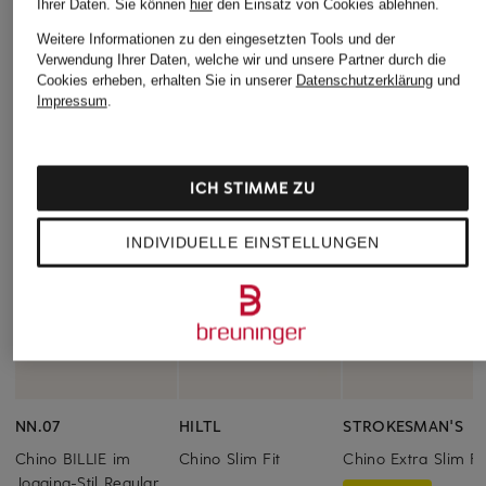
Ihrer Daten.
Sie können
hier
den Einsatz von Cookies ablehnen.
Weitere Informationen zu den eingesetzten Tools und der
Verwendung Ihrer Daten, welche wir und unsere Partner durch die
Cookies erheben, erhalten Sie in unserer
Datenschutzerklärung
und
Impressum
.
ICH STIMME ZU
INDIVIDUELLE EINSTELLUNGEN
NN.07
HILTL
STROKESMAN'S
Chino BILLIE im
Chino Slim Fit
Chino Extra Slim Fi
Jogging-Stil Regular