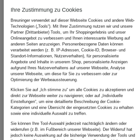
Ihre Zustimmung zu Cookies
REISS
BOGLIOLI
REISS
Breuninger verwendet auf dieser Webseite Cookies und andere Web-
Leinensakko KIN Slim
Leinenhose Regular Fit
Hose BRIG
Technologien („Tools“). Mit Ihrer Zustimmung nutzen wir und unsere
Fit
Relaxed Fit
CHF 239
Partner (Drittanbieter) Tools, um Ihr Shoppingerlebnis und unser
CHF 449
CHF 209
Onlineangebot zu verbessern und Ihnen interessante Werbung auf
Ursprünglich:
CHF 389
anderen Seiten anzuzeigen. Personenbezogene Daten können
verarbeitet werden (z. B. IP-Adressen, Cookie-ID, Browser- und
Standort-Informationen, Nutzerverhalten), für personalisierte
Angebote und Inhalte in unserem Shop, personalisierte Anzeigen
aufgrund Ihres Nutzerverhaltens auf unserer Webseite, Analyse
ÄHNLICHE ARTIKEL ENTDECKEN
unserer Webseite, um diese für Sie zu verbessern oder zur
Optimierung der Werbeaussteuerung.
Klicken Sie auf „Ich stimme zu“ um alle Cookies zu akzeptieren und
direkt zur Webseite weiter zu navigieren; oder auf „Individuelle
Einstellungen“, um eine detaillierte Beschreibung der Cookie-
Kategorien und eine Übersicht der eingesetzten Cookies zu erhalten
sowie eine individuelle Auswahl zu treffen.
Sie können Ihre Tool-Auswahl jederzeit nachträglich ändern oder
widerrufen (z.B. im Fußbereich unserer Webseite). Der Widerruf hat
jedoch keine Auswirkung auf die bisherige Verwendung der Tools und