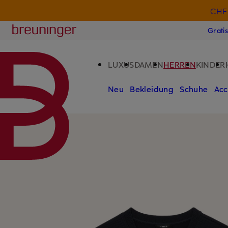
CHF 
ZUM HAUPTINHALT ÜBERSPRINGEN
ZUM SUCHFELD ÜBERSPRINGE
Breuninger
Grati
LUXUS
DAMEN
HERREN
KINDER
Neu
Bekleidung
Schuhe
Acc