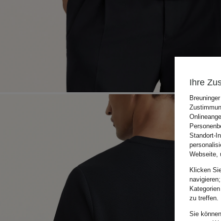
Ihre Zu
Breuninger
Zustimmung
Onlineange
Personenbe
Standort-I
personalis
Webseite, 
Klicken Si
navigieren;
Kategorien
zu treffen.
Sie können