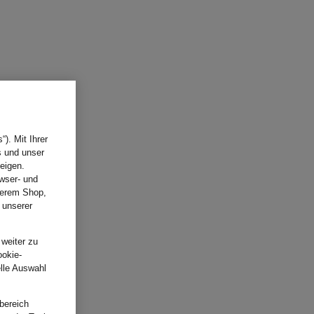
). Mit Ihrer
s und unser
eigen.
wser- und
nserem Shop,
 unserer
.
 weiter zu
ookie-
elle Auswahl
bereich