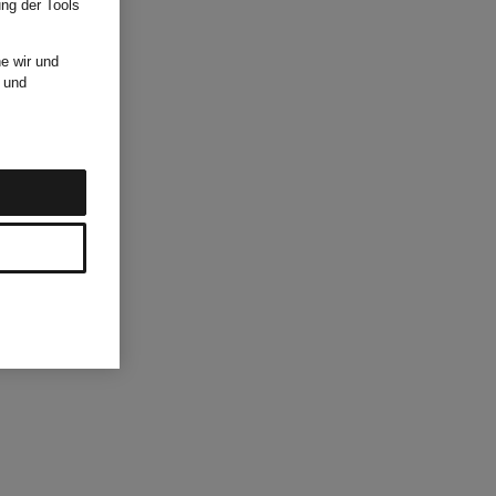
ung der Tools
e wir und
und