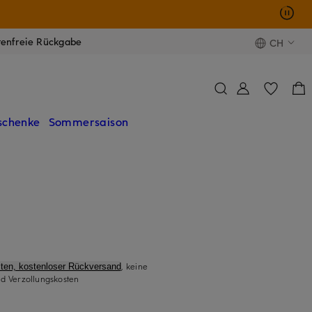
tenfreie Rückgabe
CH
schenke
Sommersaison
, keine
ten, kostenloser Rückversand
d Verzollungskosten