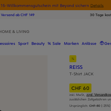
15-Willkommensgutschein mit Beyond sichern
Details
N
s Versand ab CHF 149
30 Tage kos
HOME & LIVING
essoires
Sport
Beauty
% Sale
Marken
Anlässe
Ge
REISS
T-Shirt JACK
CHF 60
inkl. MwSt.,
zzgl. Versandkos
zusätzlichen Zollgebühren un
Ursprünglich:
CHF 80
(-25%)