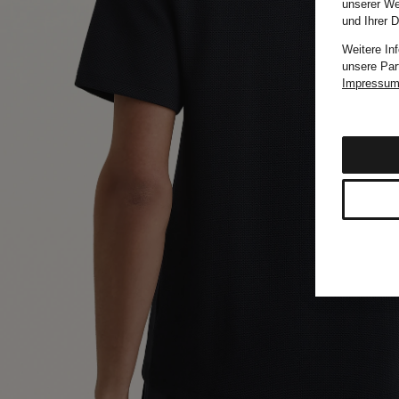
unserer We
und Ihrer 
Weitere In
unsere Par
Impressu