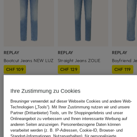
REPLAY
REPLAY
REPLAY
Bootcut Jeans NEW LUZ
Straight Jeans ZOLIE
Boyfriend J
CHF 109
CHF 129
CHF 119
Ursprünglich:
CHF 169
Ursprünglich:
CHF 169
Ursprünglich:
Ihre Zustimmung zu Cookies
ÄHNLICHE ARTIKEL ENTDECKEN
Breuninger verwendet auf dieser Webseite Cookies und andere Web-
Technologien („Tools“). Mit Ihrer Zustimmung nutzen wir und unsere
Partner (Drittanbieter) Tools, um Ihr Shoppingerlebnis und unser
Onlineangebot zu verbessern und Ihnen interessante Werbung auf
anderen Seiten anzuzeigen. Personenbezogene Daten können
verarbeitet werden (z. B. IP-Adressen, Cookie-ID, Browser- und
Standort-Informationen, Nutzerverhalten), für personalisierte