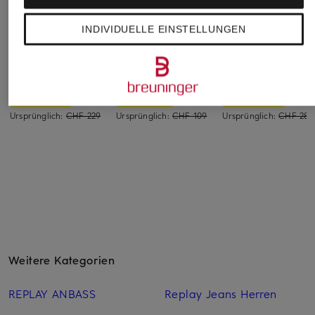
INDIVIDUELLE EINSTELLUNGEN
AG Jeans
Levi's®
CITIZENS of
HUMANITY
Straight Jeans
Bootcut Jeans 315™
DALLAS
SHAPING
7/8-Jeans ISOLA
CHF 169
CHF 90
CHF 229
Ursprünglich:
CHF 229
Ursprünglich:
CHF 109
Ursprünglich:
CHF 289
Weitere Kategorien
REPLAY ANBASS
Replay Jeans Herren