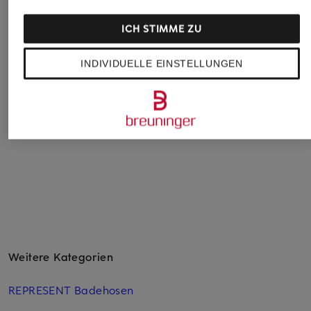
ICH STIMME ZU
HOKA
saucony
new balance
INDIVIDUELLE EINSTELLUNGEN
Sneaker TECTON X 2
Sneaker KINVARA 1
Sneaker 9060
TS
CHF 179
CHF 199
CHF 129
Ursprünglich:
CHF 259
Weitere Kategorien
REPRESENT Badehosen