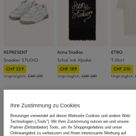
REPRESENT
Acne Studios
ETRO
Sneaker STUDIO
Schal mit Alpaka
T-Shirt
CHF 229
CHF 189
CHF 210
Ursprünglich:
CHF 319
Ursprünglich:
CHF 289
Ursprünglich:
Ihre Zustimmung zu Cookies
ÄHNLICHE ARTIKEL ENTDECKEN
Breuninger verwendet auf dieser Webseite Cookies und andere Web-
Technologien („Tools“). Mit Ihrer Zustimmung nutzen wir und unsere
Partner (Drittanbieter) Tools, um Ihr Shoppingerlebnis und unser
Onlineangebot zu verbessern und Ihnen interessante Werbung auf