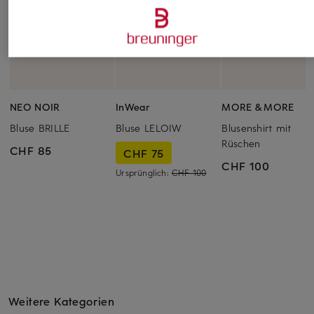
NEO NOIR
InWear
MORE & MORE
Bluse BRILLE
Bluse LELOIW
Blusenshirt mit
Rüschen
CHF 85
CHF 75
CHF 100
Ursprünglich:
CHF 100
Weitere Kategorien