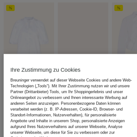
Ihre Zustimmung zu Cookies
Rich & Royal
Rich & Royal
MRS & HUG
Breuninger verwendet auf dieser Webseite Cookies und andere Web-
Blusenshirt mit Rüschen
Bluse
Hemdbluse
Technologien („Tools“). Mit Ihrer Zustimmung nutzen wir und unsere
Partner (Drittanbieter) Tools, um Ihr Shoppingerlebnis und unser
CHF 115
CHF 85
CHF 60
Onlineangebot zu verbessern und Ihnen interessante Werbung auf
Ursprünglich:
CHF 119
Ursprünglich:
anderen Seiten anzuzeigen. Personenbezogene Daten können
verarbeitet werden (z. B. IP-Adressen, Cookie-ID, Browser- und
Standort-Informationen, Nutzerverhalten), für personalisierte
Angebote und Inhalte in unserem Shop, personalisierte Anzeigen
aufgrund Ihres Nutzerverhaltens auf unserer Webseite, Analyse
unserer Webseite, um diese für Sie zu verbessern oder zur
ÄHNLICHE ARTIKEL ENTDECKEN