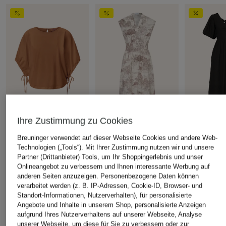
Ihre Zustimmung zu Cookies
Rich & Royal
CINQUE
MRS & HUG
Breuninger verwendet auf dieser Webseite Cookies und andere Web-
T-Shirt
Kleid CIELVINO
Leinenkleid
Technologien („Tools“). Mit Ihrer Zustimmung nutzen wir und unsere
CHF 50
CHF 189
CHF 60
Partner (Drittanbieter) Tools, um Ihr Shoppingerlebnis und unser
Onlineangebot zu verbessern und Ihnen interessante Werbung auf
Ursprünglich:
CHF 70
Ursprünglich:
CHF 249
Ursprünglich:
anderen Seiten anzuzeigen. Personenbezogene Daten können
verarbeitet werden (z. B. IP-Adressen, Cookie-ID, Browser- und
Standort-Informationen, Nutzerverhalten), für personalisierte
Angebote und Inhalte in unserem Shop, personalisierte Anzeigen
ÄHNLICHE ARTIKEL ENTDECKEN
aufgrund Ihres Nutzerverhaltens auf unserer Webseite, Analyse
unserer Webseite, um diese für Sie zu verbessern oder zur