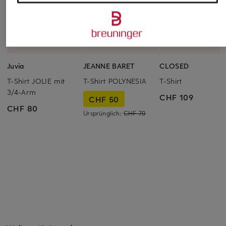
Juvia
JEANNE BARET
CLOSED
T-Shirt JOLIE mit
T-Shirt POLYNESIA
T-Shirt
3/4-Arm
CHF 109
CHF 50
CHF 80
Ursprünglich:
CHF 70