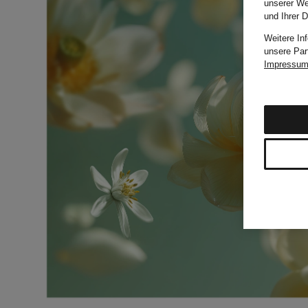
unserer We
und Ihrer 
Weitere In
unsere Par
Impressu