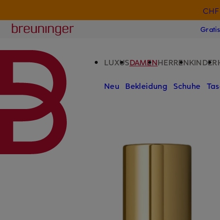
CHF 
ZUM HAUPTINHALT ÜBERSPRINGEN
ZUM SUCHFELD ÜBERSPRINGE
Breuninger
Grati
LUXUS
DAMEN
HERREN
KINDER
Neu
Bekleidung
Schuhe
Tas