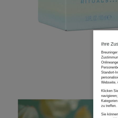
Ihre Zu
Breuninger
Zustimmung
Onlineange
Personenbe
Standort-I
personalis
Webseite, 
Klicken Si
navigieren;
Kategorien
zu treffen.
Sie können