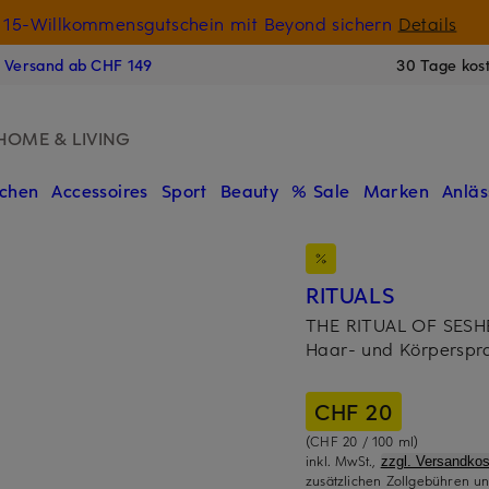
15-Willkommensgutschein mit Beyond sichern
Details
N
s Versand ab CHF 149
30 Tage kos
HOME & LIVING
chen
Accessoires
Sport
Beauty
% Sale
Marken
Anläs
RITUALS
THE RITUAL OF SES
Haar- und Körperspr
CHF 20
(CHF 20 / 100 ml)
inkl. MwSt.,
zzgl. Versandkos
zusätzlichen Zollgebühren un