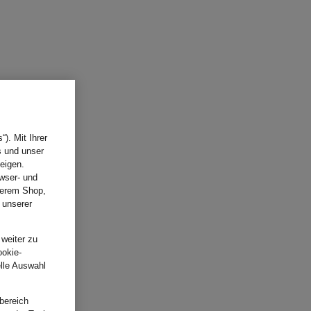
). Mit Ihrer
s und unser
eigen.
wser- und
nserem Shop,
 unserer
.
 weiter zu
ookie-
elle Auswahl
bereich