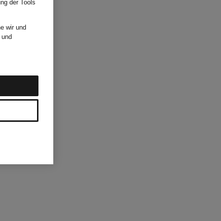
ung der Tools
e wir und
und