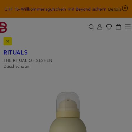
CHF 15-Willkommensgutschein mit Beyond sichern
Details
ZUM HAUPTINHALT ÜBERSPRINGEN
ZUM SUCHFELD ÜBERSPRINGE
RITUALS
THE RITUAL OF SESHEN
Duschschaum