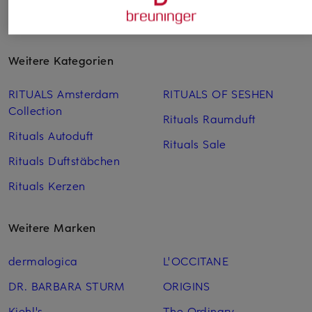
Weitere Kategorien
RITUALS Amsterdam
RITUALS OF SESHEN
Collection
Rituals Raumduft
Rituals Autoduft
Rituals Sale
Rituals Duftstäbchen
Rituals Kerzen
Weitere Marken
dermalogica
L'OCCITANE
DR. BARBARA STURM
ORIGINS
Kiehl's
The Ordinary.