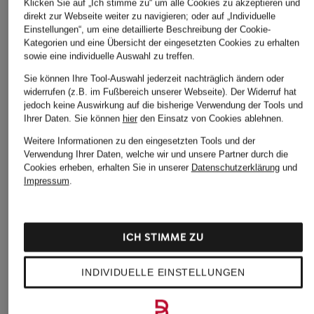
Klicken Sie auf „Ich stimme zu“ um alle Cookies zu akzeptieren und
direkt zur Webseite weiter zu navigieren; oder auf „Individuelle
Einstellungen“, um eine detaillierte Beschreibung der Cookie-
Kategorien und eine Übersicht der eingesetzten Cookies zu erhalten
sowie eine individuelle Auswahl zu treffen.
Sie können Ihre Tool-Auswahl jederzeit nachträglich ändern oder
widerrufen (z.B. im Fußbereich unserer Webseite). Der Widerruf hat
jedoch keine Auswirkung auf die bisherige Verwendung der Tools und
Ihrer Daten.
Sie können
hier
den Einsatz von Cookies ablehnen.
Weitere Informationen zu den eingesetzten Tools und der
Verwendung Ihrer Daten, welche wir und unsere Partner durch die
RITUALS
RITUALS
RITUALS
Cookies erheben, erhalten Sie in unserer
Datenschutzerklärung
und
THE RITUAL OF
THE RITUAL OF
THE RITUAL
Impressum
.
SESHEN
SESHEN
SESHEN
Raumduft
Körpergel
Schwimmen
Duftkerze
CHF 27
CHF 20
ICH STIMME ZU
CHF 40
Ursprünglich:
CHF 47
Ursprünglich:
CHF 33
Ursprünglich:
INDIVIDUELLE EINSTELLUNGEN