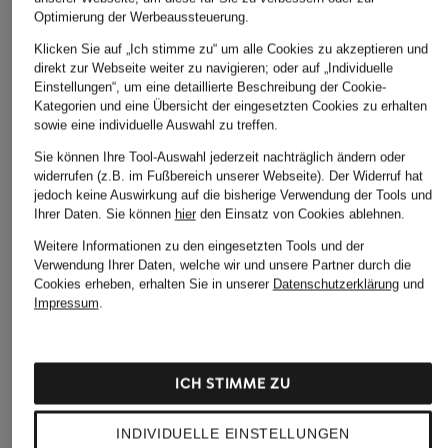
Optimierung der Werbeaussteuerung.
STILVOLLE EMPFEHLUNGEN FÜR SIE
Klicken Sie auf „Ich stimme zu“ um alle Cookies zu akzeptieren und
direkt zur Webseite weiter zu navigieren; oder auf „Individuelle
Einstellungen“, um eine detaillierte Beschreibung der Cookie-
Kategorien und eine Übersicht der eingesetzten Cookies zu erhalten
sowie eine individuelle Auswahl zu treffen.
Sie können Ihre Tool-Auswahl jederzeit nachträglich ändern oder
widerrufen (z.B. im Fußbereich unserer Webseite). Der Widerruf hat
jedoch keine Auswirkung auf die bisherige Verwendung der Tools und
Ihrer Daten.
Sie können
hier
den Einsatz von Cookies ablehnen.
Weitere Informationen zu den eingesetzten Tools und der
Verwendung Ihrer Daten, welche wir und unsere Partner durch die
Cookies erheben, erhalten Sie in unserer
Datenschutzerklärung
und
Impressum
.
diptyque
RITUALS
RITUALS
ROSES
AMSTERDAM
THE RITUAL
Duftkerze
COLLECTION
SESHEN
ICH STIMME ZU
Duftkerze
Raumduft
CHF 175
CHF 47
CHF 27
Ursprünglich:
CHF 225
INDIVIDUELLE EINSTELLUNGEN
Ursprünglich: