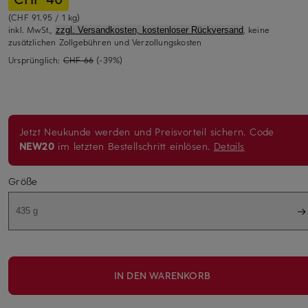
(CHF 91.95 / 1 kg)
inkl. MwSt.,
, keine
zzgl. Versandkosten, kostenloser Rückversand
zusätzlichen Zollgebühren und Verzollungskosten
Ursprünglich:
CHF 66
(-39%)
Jetzt Neukunde werden und Preisvorteil sichern. Code
NEW20
im letzten Bestellschritt einlösen.
Details
Größe
435 g
IN DEN WARENKORB