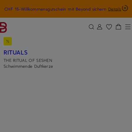
CHF 15-Willkommensgutschein mit Beyond sichern
Details
ZUM HAUPTINHALT ÜBERSPRINGEN
ZUM SUCHFELD ÜBERSPRINGE
RITUALS
THE RITUAL OF SESHEN
Schwimmende Duftkerze