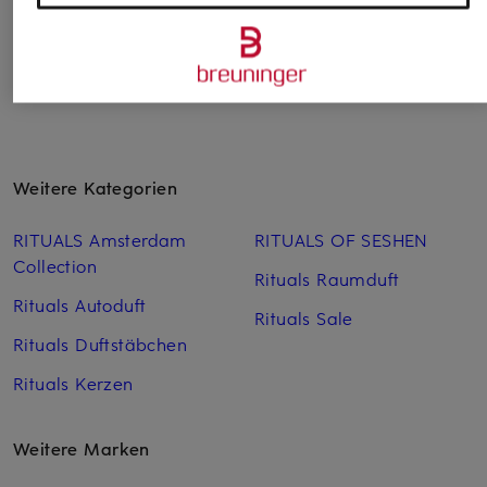
Weitere Kategorien
RITUALS Amsterdam
RITUALS OF SESHEN
Collection
Rituals Raumduft
Rituals Autoduft
Rituals Sale
Rituals Duftstäbchen
Rituals Kerzen
Weitere Marken