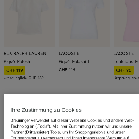
RLX RALPH LAUREN
LACOSTE
LACOSTE
Piqué-Poloshirt
Piqué-Poloshirt
Funktions-Po
CHF 119
CHF 119
CHF 90
Ursprünglich:
CHF 189
Ursprünglich:
ÄHNLICHE ARTIKEL ENTDECKEN
Ihre Zustimmung zu Cookies
Breuninger verwendet auf dieser Webseite Cookies und andere Web-
Technologien („Tools“). Mit Ihrer Zustimmung nutzen wir und unsere
Partner (Drittanbieter) Tools, um Ihr Shoppingerlebnis und unser
Onlineangebot zu verbessern und Ihnen interessante Werbung auf