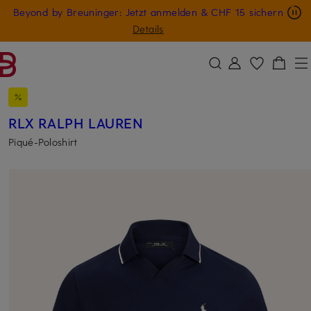
Nur in der App: -10 € auf digitale Geschenkkarten
Beyond by Breuninger: Jetzt anmelden & CHF 15 sichern
ZUM HAUPTINHALT ÜBERSPRINGEN
ZUM SUCHFELD ÜBERSPRINGE
GESCHENK20
Details
RLX RALPH LAUREN
Piqué-Poloshirt