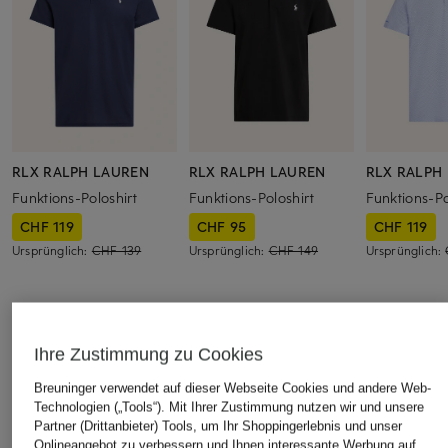
RLX RALPH LAUREN
RLX RALPH LAUREN
RLX RALPH
Funktions-Poloshirt
Funktions-Poloshirt
Funktions-Po
CHF 119
CHF 95
CHF 119
Ursprünglich:
CHF 139
Ursprünglich:
CHF 149
Ursprünglich:
ÄHNLICHE ARTIKEL ENTDECKEN
Ihre Zustimmung zu Cookies
Breuninger verwendet auf dieser Webseite Cookies und andere Web-
Technologien („Tools“). Mit Ihrer Zustimmung nutzen wir und unsere
Partner (Drittanbieter) Tools, um Ihr Shoppingerlebnis und unser
Onlineangebot zu verbessern und Ihnen interessante Werbung auf