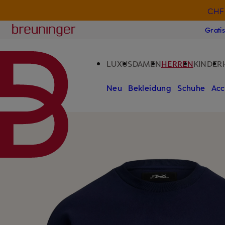
CHF 
ZUM HAUPTINHALT ÜBERSPRINGEN
ZUM SUCHFELD ÜBERSPRINGE
Breuninger
Grati
LUXUS
DAMEN
HERREN
KINDER
Neu
Bekleidung
Schuhe
Acc