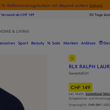
15-Willkommensgutschein mit Beyond sichern
Details
N
s Versand ab CHF 149
30 Tage kos
HOME & LIVING
essoires
Sport
Beauty
% Sale
Marken
Anlässe
Ge
RLX RALPH LAU
Sweatshirt
CHF 149
inkl. MwSt.,
kostenloser Ver
Zollgebühren und Verzollung
Ursprünglich:
CHF 259
(-42%