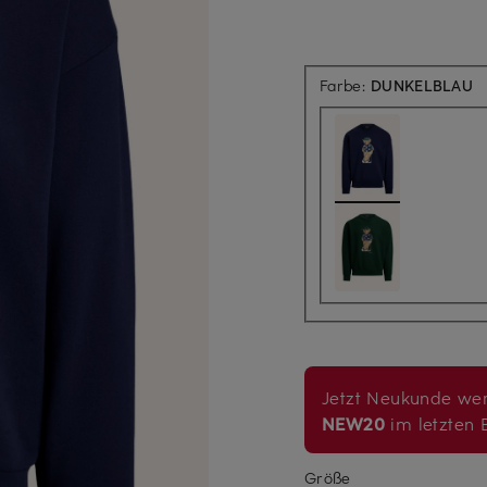
Farbe:
DUNKELBLAU
Jetzt Neukunde wer
NEW20
im letzten B
Größe