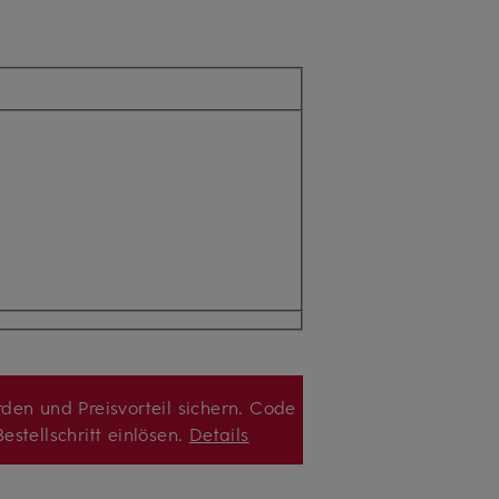
den und Preisvorteil sichern. Code
estellschritt einlösen.
Details