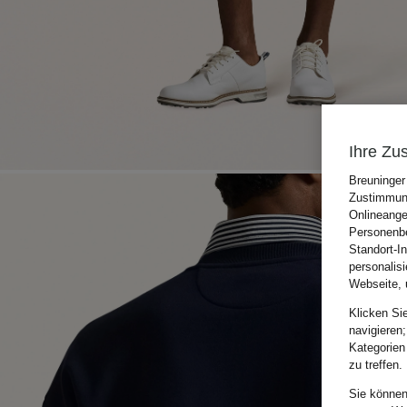
Ihre Zu
Breuninger
Zustimmung
Onlineange
Personenbe
Standort-I
personalis
Webseite, 
Klicken Si
navigieren;
Kategorien
zu treffen.
Sie können