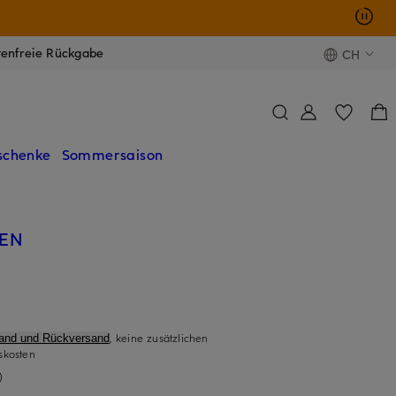
tenfreie Rückgabe
CH
schenke
Sommersaison
REN
, keine zusätzlichen
sand und Rückversand
skosten
)