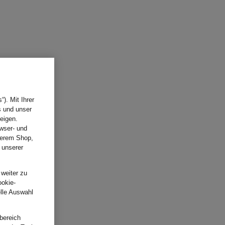
). Mit Ihrer
s und unser
eigen.
wser- und
nserem Shop,
 unserer
.
 weiter zu
ookie-
elle Auswahl
bereich