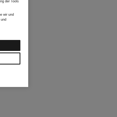
ung der Tools
e wir und
und