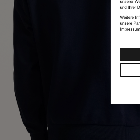
unserer We
und Ihrer 
Weitere In
unsere Par
Impressu