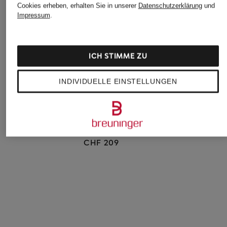
Cookies erheben, erhalten Sie in unserer
Datenschutzerklärung
und
Impressum
.
ICH STIMME ZU
LACOSTE
DRÔLE DE
GANT
MONSIEUR
Sweatshirt
Hoodie
INDIVIDUELLE EINSTELLUNGEN
Sweatshirt LE
CHF 169
CHF 75
SWEATSHIRT VINE
Ursprünglich:
CHF 120
EMBROIDERED
SLOGAN
CHF 209